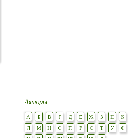
Авторы
А
Б
В
Г
Д
Е
Ж
З
И
К
Л
М
Н
О
П
Р
С
Т
У
Ф