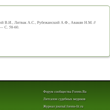
й В.И., Литвак А.С., Рубежанский А.Ф., Авакян Н.М. //
— С. 58-60.
Форум сообщества Forens.Ru
Литсалон судебных медиков
Журнал journal.forens-lit.ru