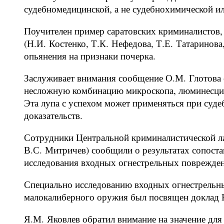
судебномедицинской, а не судебнохимической и
Поучителен пример саратовских криминалистов,
(Н.И. Костенко, Т.К. Нефедова, Т.Е. Татаринов
опьянения на признаки почерка.
Заслуживает внимания сообщение О.М. Глотова 
несложную комбинацию микроскопа, люминесцир
Эта лупа с успехом может применяться при суд
доказательств.
Сотрудники Центральной криминалистической л
В.С. Митричев) сообщили о результатах сопост
исследования входных огнестрельных поврежде
Специально исследованию входных огнестрельн
малокалиберного оружия был посвящен доклад 
Я.М. Яковлев обратил внимание на значение дл