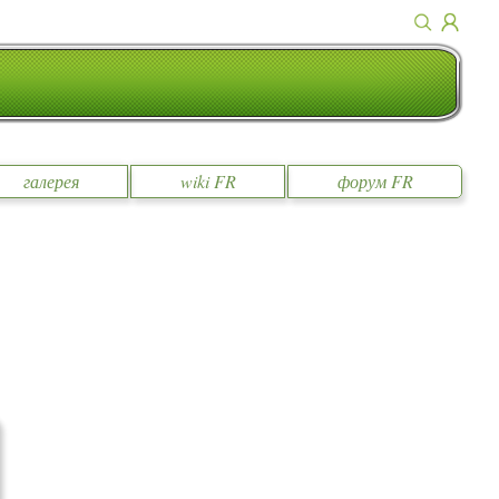
галерея
wiki FR
форум FR