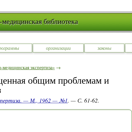
-медицинская библиотека
рограммы
организации
законы
-медицинская экспертиза»
→
щенная общим проблемам и
з
спертиза. — М., 1962 — №1
. — С. 61-62.