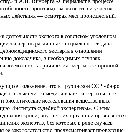
ству» и А.И. Винберга «Специалист в процессе
собенности производства экспертиз и участия
нных действиях — осмотрах мест происшествий,
я деятельности эксперта в еоветском уголовном
нции экспертов различных специальностей дана
удебномедицинского эксперта в отношении
нению докладчика, в необходимых случаях
ь на возможность причинения смерти посторонней
и.
куридзе положение, что в Грузинской ССР «бюро
ить только чисто медицинские экспертизы, т. е.
 и биологические исследования вещественных
нцию Института судебной экспертизы». С этим
ледования крови, внутренних органов и пр. являются
нских экспертиз, без которых в ряде случаев
ия ее законодательство предусматривает проведение