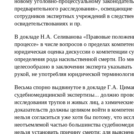
новому уголовно-процессуальному законодатель
предварительного расследования», освещающие о
сотрудников экспертных учреждений в следстве
освидетельствованиях и пр.
В докладе Н.А. Селиванова «Правовые положени
процессе» в числе вопросов о пределах компете
юридическая оценка дискуссии о компетенции с
определения рода насильственной смерти. По м
целесообразно в заключении эксперта указыват
рукой, не употребляя юридической терминологи
Весьма спорно выдвинутое в докладе Г.А. Цима
судебномедицинской экспертизы... должно провод
исследования трупов и живых лиц, а химические
доказательств должны целиком войти в компете
нельзя согласиться уже хотя бы потому, что исс
неотъемлемой частью большинства судебномедици
нельзя установить причину смерти; для выяснен