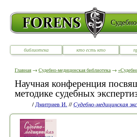
Судебно
библиотека
кто есть кто
п
Главная
→
Судебно-медицинская библиотека
→
«Судебно
Научная конференция посвя
методике судебных эксперти
/
Дмитриев И.
//
Судебно-медицинская эк