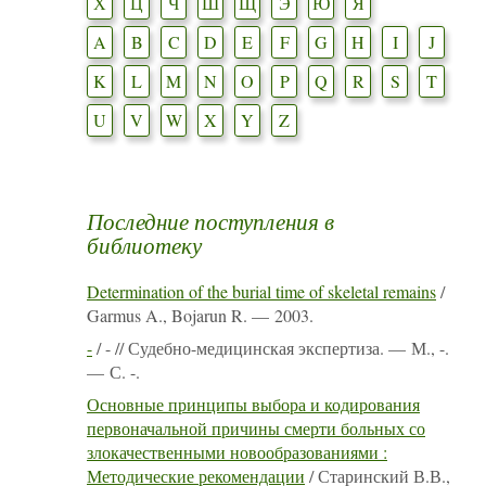
Х
Ц
Ч
Ш
Щ
Э
Ю
Я
A
B
C
D
E
F
G
H
I
J
K
L
M
N
O
P
Q
R
S
T
U
V
W
X
Y
Z
Последние поступления в
библиотеку
Determination of the burial time of skeletal remains
/
Garmus A., Bojarun R. — 2003.
-
/ - // Судебно-медицинская экспертиза. — М., -.
— С. -.
Основные принципы выбора и кодирования
первоначальной причины смерти больных со
злокачественными новообразованиями :
Методические рекомендации
/ Старинский В.В.,