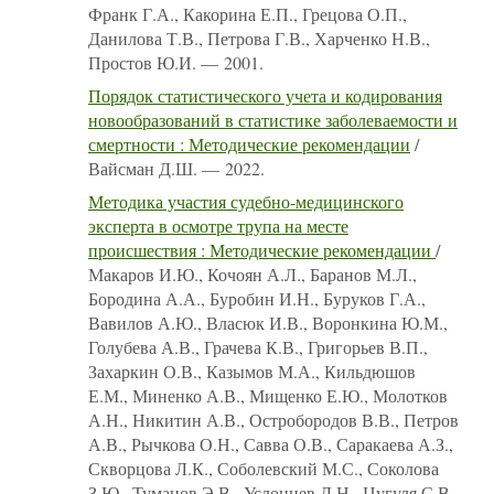
Франк Г.А., Какорина Е.П., Грецова О.П.,
Данилова Т.В., Петрова Г.В., Харченко Н.В.,
Простов Ю.И. — 2001.
Порядок статистического учета и кодирования
новообразований в статистике заболеваемости и
смертности : Методические рекомендации
/
Вайсман Д.Ш. — 2022.
Методика участия судебно-медицинского
эксперта в осмотре трупа на месте
происшествия : Методические рекомендации
/
Макаров И.Ю., Кочоян А.Л., Баранов М.Л.,
Бородина А.А., Буробин И.Н., Буруков Г.А.,
Вавилов А.Ю., Власюк И.В., Воронкина Ю.М.,
Голубева А.В., Грачева К.В., Григорьев В.П.,
Захаркин О.В., Казымов М.А., Кильдюшов
Е.М., Миненко А.В., Мищенко Е.Ю., Молотков
А.Н., Никитин А.В., Остробородов В.В., Петров
А.В., Рычкова О.Н., Савва О.В., Саракаева А.З.,
Скворцова Л.К., Соболевский М.С., Соколова
З.Ю., Туманов Э.В., Услонцев Д.Н., Цугуля С.В.,