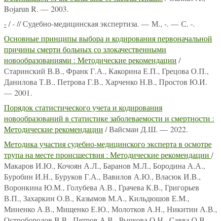
Bojarun R. — 2003.
-
/ - // Судебно-медицинская экспертиза. — М., -. — С. -.
Основные принципы выбора и кодирования первоначальной
причины смерти больных со злокачественными
новообразованиями : Методические рекомендации
/
Старинский В.В., Франк Г.А., Какорина Е.П., Грецова О.П.,
Данилова Т.В., Петрова Г.В., Харченко Н.В., Простов Ю.И.
— 2001.
Порядок статистического учета и кодирования
новообразований в статистике заболеваемости и смертности :
Методические рекомендации
/ Вайсман Д.Ш. — 2022.
Методика участия судебно-медицинского эксперта в осмотре
трупа на месте происшествия : Методические рекомендации
/
Макаров И.Ю., Кочоян А.Л., Баранов М.Л., Бородина А.А.,
Буробин И.Н., Буруков Г.А., Вавилов А.Ю., Власюк И.В.,
Воронкина Ю.М., Голубева А.В., Грачева К.В., Григорьев
В.П., Захаркин О.В., Казымов М.А., Кильдюшов Е.М.,
Миненко А.В., Мищенко Е.Ю., Молотков А.Н., Никитин А.В.,
Остробородов В.В., Петров А.В., Рычкова О.Н., Савва О.В.,