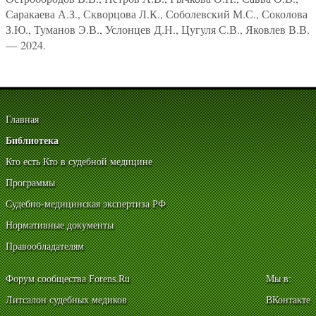
Саракаева А.З., Скворцова Л.К., Соболевский М.С., Соколова
З.Ю., Туманов Э.В., Услонцев Д.Н., Цугуля С.В., Яковлев В.В.
— 2024.
Главная
Библиотека
Кто есть Кто в судебной медицине
Программы
Судебно-медицинская экспертиза РФ
Нормативные документы
Правообладателям
Форум сообщества Forens.Ru
Мы в:
Литсалон судебных медиков
ВКонтакте