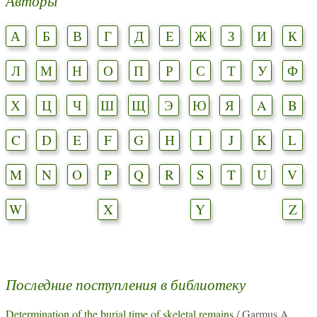
Авторы
А
Б
В
Г
Д
Е
Ж
З
И
К
Л
М
Н
О
П
Р
С
Т
У
Ф
Х
Ц
Ч
Ш
Щ
Э
Ю
Я
A
B
C
D
E
F
G
H
I
J
K
L
M
N
O
P
Q
R
S
T
U
V
W
X
Y
Z
Последние поступления в библиотеку
Determination of the burial time of skeletal remains
/ Garmus A.,