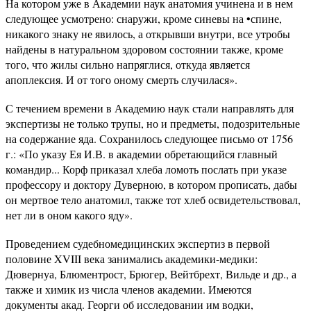
На котором уже в Академии наук анатомия учинена и в нем
следующее усмотрено: снаружи, кроме синевы на •спине,
никакого знаку не явилось, а открывши внутри, все утробы
найдены в натуральном здоровом состоянии также, кроме
того, что жилы сильно напряглися, откуда является
апоплексия. И от того оному смерть случилася».
С течением времени в Академию наук стали направлять для
экспертизы не только трупы, но и предметы, подозрительные
на содержание яда. Сохранилось следующее письмо от 1756
г.: «По указу Ея И.В. в академии обретающийся главный
командир... Корф приказал хлеба ломоть послать при указе
профессору и доктору Дуверною, в котором прописать, дабы
он мертвое тело анатомил, также тот хлеб освидетельствовал,
нет ли в оном какого яду».
Проведением судебномедицинских экспертиз в первой
половине XVIII века занимались академики-медики:
Дювернуа, Блюментрост, Брюгер, Вейтбрехт, Вильде и др., а
также и химик из числа членов академии. Имеются
документы акад. Георги об исследовании им водки,