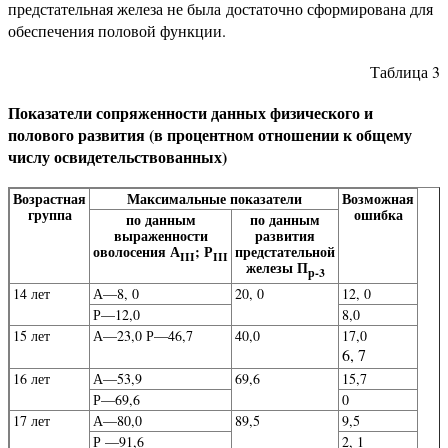
предстательная железа не была достаточно сформирована для
обеспечения половой функции.
Таблица 3
Показатели сопряженности данных физического и
полового развития (в процентном отношении к общему
числу освидетельствованных)
Возрастная
Максимальные показатели
Возмож­ная
группа
ошибка
по данным
по данным
выраженности
развития
оволосения А
; Р
предста­тельной
III
III
железы П
р-3
14 лет
А—8, 0
20, 0
12, 0
Р—12,0
8,0
15 лет
А—23,0 Р—46,7
40,0
17,0
6, 7
16 лет
А—53,9
69,6
15,7
Р—69,6
0
17 лет
А—80,0
89,5
9,5
Р —91,6
2, 1