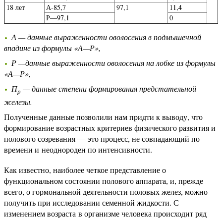
18 лет
А-85,7
97,1
11,4
Р—97,1
0
А — данные выраженности оволосения в подмышечной
впадине из формулы «А—Р»,
Р —данные выраженности оволосения на лобке из формулы
«А—Р»,
П
— данные степени формирования предстательной
р
железы.
Полученные данные позволили нам придти к выводу, что
формирование возрастных критериев физического развития и
полового созревания — это процесс, не совпадающий по
времени и неоднороден по интенсивности.
Как известно, наиболее четкое представление о
функциональном состоянии полового аппарата, и, прежде
всего, о гормональной деятельности половых желез, можно
получить при исследовании семенной жидкости. С
изменением возраста в организме человека происходит ряд