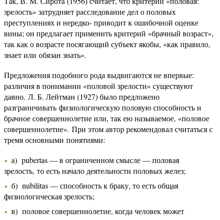
Так, В. М. Сирота (1956) считает, что критерий «половая:
зрелость» затрудняет расследование дел о половых
преступлениях и нередко- приводит к ошибочной оценке
вины; он предлагает применить критерий «брачный возраст»,
так как о возрасте посягающий субъект якобы, «как правило,
знает или обязан знать».
Предложения подобного рода выдвигаются не впервые:
различия в понимании «половой зрелости» существуют
давно. Л. Б. Лейтман (1927) было предложено
разграничивать физиологическую половую способность и
брачное совершеннолетие или, так ею называемое, «половое
совершеннолетие». При этом автор рекомендовал считаться с
тремя основными понятиями:
а) pubertas — в ограниченном смысле — половая
зрелость, то есть начало деятельности половых желез;
б) nubilitas — способность к браку, то есть общая
физиологическая зрелость;
в) половое совершеннолетие, когда человек может