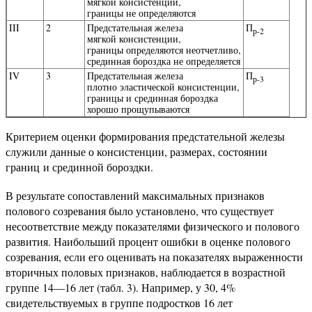
мягкой консистенции,
границы не определяются
III
2
Предстательная железа
П
р-2
мягкой консистенции,
границы определяются неотчетливо,
срединная бороздка не определяется
IV
3
Предстательная железа
П
р-3
плотно эластической консистенции,
границы и срединная бороздка
хорошо прощупываются
Критерием оценки формирования предстательной железы
служили данные о консистенции, размерах, состоянии
границ и срединной бороздки.
В результате сопоставлений максимальных признаков
полового созревания было установлено, что существует
несоответствие между показателями физического и полового
развития. Наибольший процент ошибки в оценке полового
созревания, если его оценивать на показателях выраженности
вторичных половых признаков, наблюдается в возрастной
группе 14—16 лет (табл. 3). Например, у 30, 4%
свидетельствуемых в группе подростков 16 лет