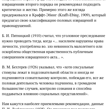
извращениям второго порядка он рекомендовал подходить
критически и жестко. Примерно этого же взгляда
придерживался и Краффт-Эбинг (Krafft-Ebing, 1909), который
предлагал свою классификацию половых извращений и
правонарушений.
Б. И. Пятницкий (1910) считал, что уголовное преследование
нужно проводить тогда, когда «... насилием нарушены нрава
личности, употреблена во. зло невинность малолетнего или
оскорблена общественная нравственность публичным
совершением извращенного акта... ».
В. М. Бехтерев (1926) указывал, что «хотя сексуальные
стимулы лежат в подсознательной области и иногда не
подчиняются сознательному контролю, побеждая его, все же
половая деятельность человека подчинена, в громадном
большинстве случаев, контролю сознания и способна
поддаваться влиянию социальных представлений».
Нам кажутся наиболее приемлемыми рекомендации, данные
П. И. Люблинским (1925). Он предлагал под половыми