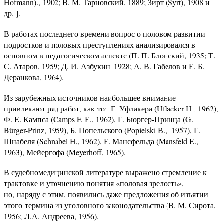
Hofmann)., 1902; В. М. Тарновский, 1889; Зирт (Syrt), 1908 и
др. ].
В работах последнего времени вопрос о половом развитии
подростков и половых преступлениях анализировался в
основном в педагогическом аспекте (П. П. Блонский, 1935; Т.
С. Атаров, 1959; Д. И. Азбукин, 1928; А, В. Габелов и Е. Б.
Деранкова, 1964).
Из зарубежных источников наибольшее внимание
привлекают ряд работ, как-то: Г. Уфлакера (Uflacker Н., 1962),
Ф. Е. Кампса (Camps F. Е., 1962), Г. Бюргер-Принца (G.
Bürger-Prinz, 1959), Б. Попельского (Popielski В., 1957), Г.
Шнабеля (Schnabel Н„ 1962), Е. Мансфельда (Mansfeld Е.,
1963), Мейергофа (Meyerhoff, 1965).
В судебномедицинской литературе выражено стремление к
трактовке и уточнению понятия «половая зрелость»,
но, наряду с этим, появились даже предложения об изъятии
этого термина из уголовного законодательства (В. М. Сирота,
1956; Л.А. Андреева, 1956).