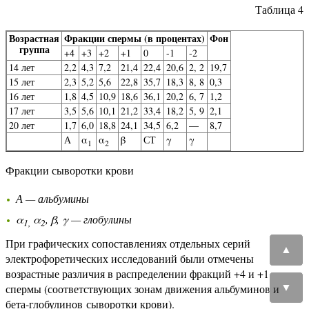
Таблица 4
Возрастная
Фракции спермы (в процентах)
Фон
группа
+4
+3
+2
+1
0
-1
-2
14 лет
2,2
4,3
7,2
21,4
22,4
20,6
2, 2
19,7
15 лет
2,3
5,2
5,6
22,8
35,7
18,3
8, 8
0,3
16 лет
1,8
4,5
10,9
18,6
36,1
20,2
6, 7
1,2
17 лет
3,5
5,6
10,1
21,2
33,4
18,2
5, 9
2,1
20 лет
1,7
6,0
18,8
24,1
34,5
6,2
—
8,7
А
α
α
β
СТ
γ
γ
1
2
Фракции сыворотки крови
А — альбумины
α
α
, β, γ — глобулины
1,
2
При графических сопоставлениях отдельных серий
▲
электрофоретических исследований были отмечены
возрастные различия в распределении фракций +4 и +1
▼
спермы (соответствующих зонам движения альбуминов и
бета-глобулинов сыворотки крови).