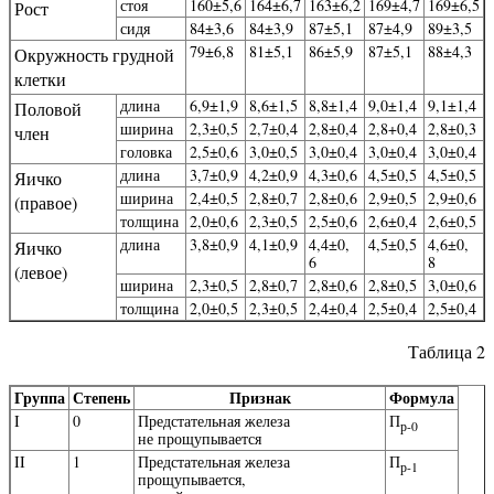
стоя
160±5,6
164±6,7
163±6,2
169±4,7
169±6,5
Рост
сидя
84±3,6
84±3,9
87±5,1
87±4,9
89±3,5
79±6,8
81±5,1
86±5,9
87±5,1
88±4,3
Окружность грудной
клетки
длина
6,9±1,9
8,6±1,5
8,8±1,4
9,0±1,4
9,1±1,4
Половой
ширина
2,3±0,5
2,7±0,4
2,8±0,4
2,8+0,4
2,8±0,3
член
головка
2,5±0,6
3,0±0,5
3,0±0,4
3,0±0,4
3,0±0,4
длина
3,7±0,9
4,2±0,9
4,3±0,6
4,5±0,5
4,5±0,5
Яичко
ширина
2,4±0,5
2,8±0,7
2,8±0,6
2,9±0,5
2,9±0,6
(правое)
толщина
2,0±0,6
2,3±0,5
2,5±0,6
2,6±0,4
2,6±0,5
длина
3,8±0,9
4,1±0,9
4,4±0,
4,5±0,5
4,6±0,
Яичко
6
8
(левое)
ширина
2,3±0,5
2,8±0,7
2,8±0,6
2,8±0,5
3,0±0,6
толщина
2,0±0,5
2,3±0,5
2,4±0,4
2,5±0,4
2,5±0,4
Таблица 2
Группа
Степень
Признак
Формула
I
0
Предстательная железа
П
р-0
не прощупывается
II
1
Предстательная железа
П
р-1
прощупывается,