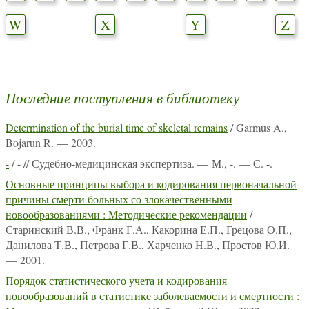
W
X
Y
Z
Последние поступления в библиотеку
Determination of the burial time of skeletal remains
/ Garmus A.,
Bojarun R. — 2003.
-
/ - // Судебно-медицинская экспертиза. — М., -. — С. -.
Основные принципы выбора и кодирования первоначальной
причины смерти больных со злокачественными
новообразованиями : Методические рекомендации
/
Старинский В.В., Франк Г.А., Какорина Е.П., Грецова О.П.,
Данилова Т.В., Петрова Г.В., Харченко Н.В., Простов Ю.И.
— 2001.
Порядок статистического учета и кодирования
новообразований в статистике заболеваемости и смертности :