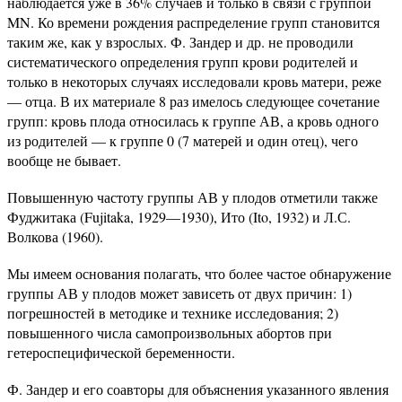
наблюдается уже в 36% случаев и только в связи с группой
MN. Ко времени рождения распределение групп становится
таким же, как у взрослых. Ф. Зандер и др. не проводили
систематического определения групп крови родителей и
только в некоторых случаях исследовали кровь матери, реже
— отца. В их материале 8 раз имелось следующее сочетание
групп: кровь плода относилась к группе АВ, а кровь одного
из родителей — к группе 0 (7 матерей и один отец), чего
вообще не бывает.
Повышенную частоту группы АВ у плодов отметили также
Фуджитака (Fujitaka, 1929—1930), Ито (Ito, 1932) и Л.С.
Волкова (1960).
Мы имеем основания полагать, что более частое обнаружение
группы АВ у плодов может зависеть от двух причин: 1)
погрешностей в методике и технике исследования; 2)
повышенного числа самопроизвольных абортов при
гетероспецифической беременности.
Ф. Зандер и его соавторы для объяснения указанного явления