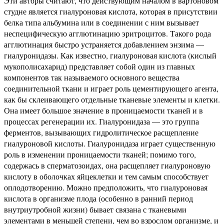
Эти авторы считают, что действующим началом в вартоновом
студне является гиалуроновая кислота, которая в присутствии
белка типа альбумина или в соединении с ним вызывает
неспецифическую агглютинацию эритроцитов. Такого рода
агглютинация быстро устраняется добавлением энзима —
гиалуронидазы. Как известно, гиалуроновая кислота (кислый
мукополисахарид) представляет собой один из главных
компонентов так называемого основного вещества
соединительной ткани и играет роль цементирующего агента,
как бы склеивающего отдельные тканевые элементы и клетки.
Она имеет большое значение в проницаемости тканей и в
процессах регенерации их. Гиалуронидаза — это группа
ферментов, вызывающих гидролитическое расщепление
гиалуроновой кислоты. Гиалуронидаза играет существенную
роль в изменении проницаемости тканей; помимо того,
содержась в сперматозоидах, она расщепляет гиалуроновую
кислоту в оболочках яйцеклетки и тем самым способствует
оплодотворению. Можно предположить, что гиалуроновая
кислота в организме плода (особенно в ранний период
внутриутробной жизни) бывает связана с тканевыми
элементами в меньшей степени, чем во взрослом организме, и