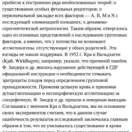
прибегли к построению ряда необоснованных теорий: о
существовании особых фетальных рецепторов; о
первоначальной закладке всех факторов — А, В, М и N с
последующей элиминацией излишних; о динамико-
серогенетической антропологии. Таким образом, отвергалось
одно из основных представлений о наследовании групповых
факторов, а именно, что у потомства не возникают
агглютиногены, отсутствующие у обоих родителей. Эти
взгляды не нашли поддержки. В 1952 г. Кра и Вильдхаген
(Kjah, Wieldhagen), например, указали, что причиной ошибок
Ф. Зандера и др. явилось нарушение действующей в ГДР
официальной инструкции о необходимости отмывать
эритроциты плодов перед определением групповой
принадлежности. Применяя цельную кровь и принимая
аутоагглютинацию и неспецифическую агглютинацию за
специфичную, Ф. Зандер и др. пришли к неверным выводам.
Соглашаясь с мнением Кра и Вильдхагена, мы на основании
своих экспериментов считаем, что в данном случае
ошибочность результатов исследований заключалась главным
образом в том, что не учитывалось существование в крови
плодов аутоагглютинатов. Если бы перед определением групп