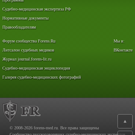
Программы
Судебно-медицинская экспертиза РФ
Нормативные документы
Правообладателям
Форум сообщества Forens.Ru
Мы в:
Литсалон судебных медиков
ВКонтакте
Журнал journal.forens-lit.ru
Судебно-медицинская энциклопедия
Галерея судебно-медицинских фотографий
▲
© 2008-2026 forens-med.ru. Все права защищены
Сообщество русскоговорящих судебно-медицинских экспертов