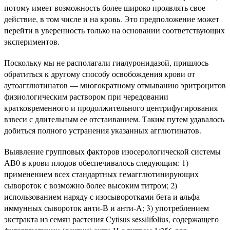
потому имеет возможность более широко проявлять свое
действие, в том числе и на кровь. Это предположение может
перейти в уверенность только на основании соответствующих
экспериментов.
Поскольку мы не располагали гиалуронидазой, пришлось
обратиться к другому способу освобождения крови от
аутоагглютинатов — многократному отмыванию эритроцитов
физиологическим раствором при чередовании
кратковременного и продолжительного центрифугирования
взвеси с длительным ее отстаиванием. Таким путем удавалось
добиться полного устранения указанных агглютинатов.
Выявление групповых факторов изосерологической системы
АВ0 в крови плодов обеспечивалось следующим: 1)
применением всех стандартных гемагглютинирующих
сывороток с возможно более высоким титром; 2)
использованием наряду с изосыворотками бета и альфа
иммунных сывороток анти-В и анти-А; 3) употреблением
экстракта из семян растения Cytisus sessilifolius, содержащего