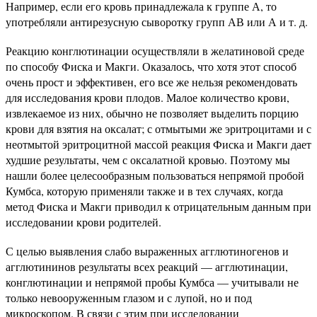
Например, если его кровь принадлежала к группе А, то
употребляли антирезусную сыворотку групп АВ или А и т. д.
Реакцию конглютинации осуществляли в желатиновой среде
по способу Фиска и Макги. Оказалось, что хотя этот способ
очень прост и эффективен, его все же нельзя рекомендовать
для исследования крови плодов. Малое количество крови,
извлекаемое из них, обычно не позволяет выделить порцию
крови для взятия на оксалат; с отмытыми же эритроцитами и с
неотмытой эритроцитной массой реакция Фиска и Макги дает
худшие результаты, чем с оксалатной кровью. Поэтому мы
нашли более целесообразным пользоваться непрямой пробой
Кумбса, которую применяли также и в тех случаях, когда
метод Фиска и Макги приводил к отрицательным данным при
исследовании крови родителей.
С целью выявления слабо выраженных агглютиногенов и
агглютининов результаты всех реакций — агглютинации,
конглютинации и непрямой пробы Кумбса — учитывали не
только невооруженным глазом и с лупой, но и под
микроскопом. В связи с этим при исследовании