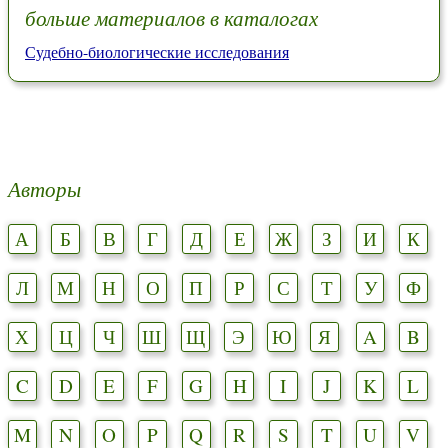
больше материалов в каталогах
Судебно-биологические исследования
Авторы
А
Б
В
Г
Д
Е
Ж
З
И
К
Л
М
Н
О
П
Р
С
Т
У
Ф
Х
Ц
Ч
Ш
Щ
Э
Ю
Я
A
B
C
D
E
F
G
H
I
J
K
L
M
N
O
P
Q
R
S
T
U
V