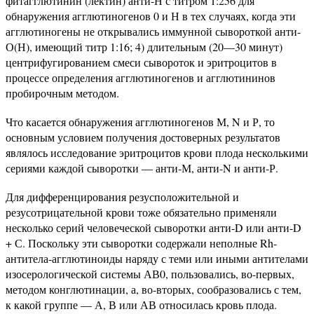
фитагглютинин (лектин) анти-Н с титром 1:256 для
обнаружения агглютиногенов 0 и Н в тех случаях, когда эти
агглютиногены не открывались иммунной сывороткой анти-
О(Н), имеющий титр 1:16; 4) длительным (20—30 минут)
центрифугированием смеси сывороток и эритроцитов в
процессе определения агглютиногенов и агглютининов
пробирочным методом.
Что касается обнаружения агглютиногенов М, N и Р, то
основным условием получения достоверных результатов
являлось исследование эритроцитов крови плода несколькими
сериями каждой сыворотки — анти-М, анти-N и анти-Р.
Для дифференцирования резусположительной и
резусотрицательной крови тоже обязательно применяли
несколько серий человеческой сыворотки анти-D или анти-D
+ С. Поскольку эти сыворотки содержали неполные Rh-
антитела-агглютиноиды наряду с теми или иными антителами
изосерологической системы АВ0, пользовались, во-первых,
методом конглютинации, а, во-вторых, сообразовались с тем,
к какой группе — А, В или АВ относилась кровь плода.