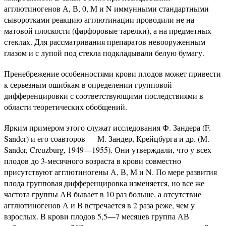
агглютиногенов А, В, 0, М и N иммунными стандартными
сыворотками реакцию агглютинации проводили не на
матовой плоскости (фарфоровые тарелки), а на предметных
стеклах. Для рассматривания препаратов невооруженным
глазом и с лупой под стекла подкладывали белую бумагу.
Пренебрежение особенностями крови плодов может привести
к серьезным ошибкам в определении групповой
дифференцировки с соответствующими последствиями в
области теоретических обобщений.
Ярким примером этого служат исследования Ф. Зандера (F.
Sander) и его соавторов — М. Зандер, Крейцбурга и др. (М.
Sander, Creuzburg, 1949—1955). Они утверждали, что у всех
плодов до 3-месячного возраста в крови совместно
присутствуют агглютиногены А, В, М и N. По мере развития
плода групповая дифференцировка изменяется, но все же
частота группы АВ бывает в 10 раз больше, а отсутствие
агглютиногенов А и В встречается в 2 раза реже, чем у
взрослых. В крови плодов 5,5—7 месяцев группа АВ