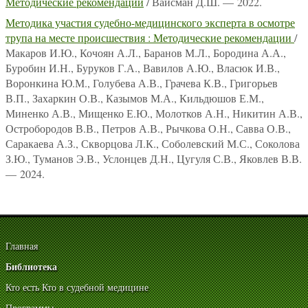
Методические рекомендации
/ Вайсман Д.Ш. — 2022.
Методика участия судебно-медицинского эксперта в осмотре
трупа на месте происшествия : Методические рекомендации
/
Макаров И.Ю., Кочоян А.Л., Баранов М.Л., Бородина А.А.,
Буробин И.Н., Буруков Г.А., Вавилов А.Ю., Власюк И.В.,
Воронкина Ю.М., Голубева А.В., Грачева К.В., Григорьев
В.П., Захаркин О.В., Казымов М.А., Кильдюшов Е.М.,
Миненко А.В., Мищенко Е.Ю., Молотков А.Н., Никитин А.В.,
Остробородов В.В., Петров А.В., Рычкова О.Н., Савва О.В.,
Саракаева А.З., Скворцова Л.К., Соболевский М.С., Соколова
З.Ю., Туманов Э.В., Услонцев Д.Н., Цугуля С.В., Яковлев В.В.
— 2024.
Главная
Библиотека
Кто есть Кто в судебной медицине