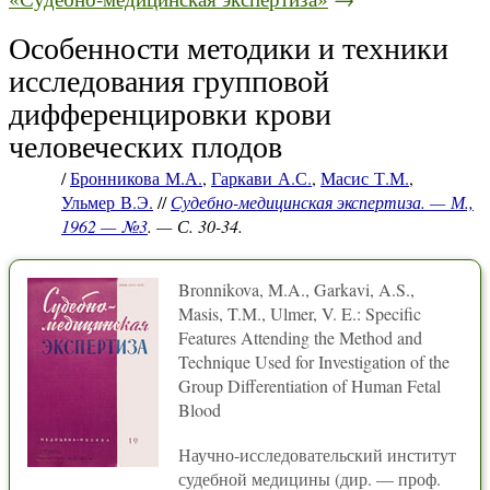
Особенности методики и техники
исследования групповой
дифференцировки крови
человеческих плодов
/
Бронникова М.А.
,
Гаркави А.С.
,
Масис Т.М.
,
Ульмер В.Э.
//
Судебно-медицинская экспертиза. — М.,
1962 — №3
. — С. 30-34.
Bronnikova, M.A., Garkavi, A.S.,
Masis, T.M., Ulmer, V. E.: Specific
Features Attending the Method and
Technique Used for Investigation of the
Group Differentiation of Human Fetal
Blood
Научно-исследовательский институт
судебной медицины (дир. — проф.