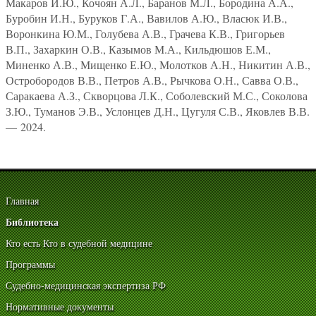
Макаров И.Ю., Кочоян А.Л., Баранов М.Л., Бородина А.А.,
Буробин И.Н., Буруков Г.А., Вавилов А.Ю., Власюк И.В.,
Воронкина Ю.М., Голубева А.В., Грачева К.В., Григорьев
В.П., Захаркин О.В., Казымов М.А., Кильдюшов Е.М.,
Миненко А.В., Мищенко Е.Ю., Молотков А.Н., Никитин А.В.,
Остробородов В.В., Петров А.В., Рычкова О.Н., Савва О.В.,
Саракаева А.З., Скворцова Л.К., Соболевский М.С., Соколова
З.Ю., Туманов Э.В., Услонцев Д.Н., Цугуля С.В., Яковлев В.В.
— 2024.
Главная
Библиотека
Кто есть Кто в судебной медицине
Программы
Судебно-медицинская экспертиза РФ
Нормативные документы