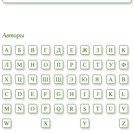
Авторы
А
Б
В
Г
Д
Е
Ж
З
И
К
Л
М
Н
О
П
Р
С
Т
У
Ф
Х
Ц
Ч
Ш
Щ
Э
Ю
Я
A
B
C
D
E
F
G
H
I
J
K
L
M
N
O
P
Q
R
S
T
U
V
W
X
Y
Z