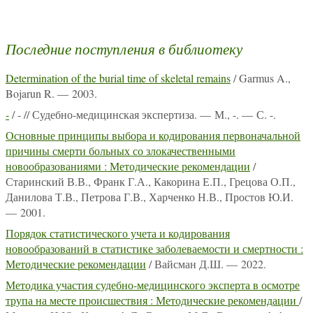
Последние поступления в библиотеку
Determination of the burial time of skeletal remains
/ Garmus A.,
Bojarun R. — 2003.
-
/ - // Судебно-медицинская экспертиза. — М., -. — С. -.
Основные принципы выбора и кодирования первоначальной
причины смерти больных со злокачественными
новообразованиями : Методические рекомендации
/
Старинский В.В., Франк Г.А., Какорина Е.П., Грецова О.П.,
Данилова Т.В., Петрова Г.В., Харченко Н.В., Простов Ю.И.
— 2001.
Порядок статистического учета и кодирования
новообразований в статистике заболеваемости и смертности :
Методические рекомендации
/ Вайсман Д.Ш. — 2022.
Методика участия судебно-медицинского эксперта в осмотре
трупа на месте происшествия : Методические рекомендации
/