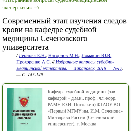
экспертизы»
→
Современный этап изучения следов
крови на кафедре судебной
медицины Сеченовского
университета
/
Леонова Е.Н.
,
Нагорнов М.Н.
,
Ломакин Ю.В.
,
Прохоренко А.С.
//
Избранные вопросы судебно-
медицинской экспертизы. — Хабаровск, 2018 — №17
.
— С. 145-149.
Кафедра судебной медицины (зав.
кафедрой – д.м.н., проф., чл.-корр.
РАМН Ю.И. Пиголкин) ФГАОУ ВО
«Первый МГМУ им. И.М. Сеченова»
Минздрава России (Сеченовский
университет), г. Москва