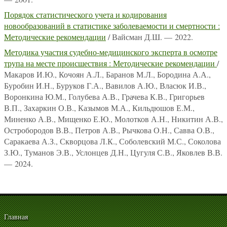
Порядок статистического учета и кодирования
новообразований в статистике заболеваемости и смертности :
Методические рекомендации
/ Вайсман Д.Ш. — 2022.
Методика участия судебно-медицинского эксперта в осмотре
трупа на месте происшествия : Методические рекомендации
/
Макаров И.Ю., Кочоян А.Л., Баранов М.Л., Бородина А.А.,
Буробин И.Н., Буруков Г.А., Вавилов А.Ю., Власюк И.В.,
Воронкина Ю.М., Голубева А.В., Грачева К.В., Григорьев
В.П., Захаркин О.В., Казымов М.А., Кильдюшов Е.М.,
Миненко А.В., Мищенко Е.Ю., Молотков А.Н., Никитин А.В.,
Остробородов В.В., Петров А.В., Рычкова О.Н., Савва О.В.,
Саракаева А.З., Скворцова Л.К., Соболевский М.С., Соколова
З.Ю., Туманов Э.В., Услонцев Д.Н., Цугуля С.В., Яковлев В.В.
— 2024.
Главная