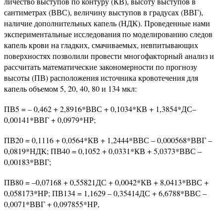
личество выступов по контуру (КВ), высоту выступов в
сантиметрах (ВВС), величину выступов в градусах (ВВГ),
наличие дополнительных капель (НДК). Проведенные нами
экспериментальные исследования по моделированию следов
капель крови на гладких, смачиваемых, невпитывающих
поверхностях позволили провести многофакторный анализ и
рассчитать математические закономерности по прогнозу
высоты (ПВ) расположения источника кровотечения для
капель объемом 5, 20, 40, 80 и 134 мкл:
ПВ5 = – 0,462 + 2,8916*ВВС + 0,1034*КВ + 1,3854*ДС–
0,00141*ВВГ + 0,0979*НР;
ПВ20 = 0,1116 + 0,0564*КВ + 1,2444*ВВС – 0,000568*ВВГ –
0,0819*НДК; ПВ40 = 0,1052 + 0,0331*КВ + 5,0373*ВВС –
0,00183*ВВГ;
ПВ80 = –0,07168 + 0,55821ДС + 0,0042*КВ + 8,0413*ВВС +
0,058173*НР; ПВ134 = 1,1629 – 0,35414ДС + 6,6788*ВВС –
0,0071*ВВГ + 0,097855*НР,