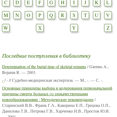
C
D
E
F
G
H
I
J
K
L
M
N
O
P
Q
R
S
T
U
V
W
X
Y
Z
Последние поступления в библиотеку
Determination of the burial time of skeletal remains
/ Garmus A.,
Bojarun R. — 2003.
-
/ - // Судебно-медицинская экспертиза. — М., -. — С. -.
Основные принципы выбора и кодирования первоначальной
причины смерти больных со злокачественными
новообразованиями : Методические рекомендации
/
Старинский В.В., Франк Г.А., Какорина Е.П., Грецова О.П.,
Данилова Т.В., Петрова Г.В., Харченко Н.В., Простов Ю.И.
— 2001.