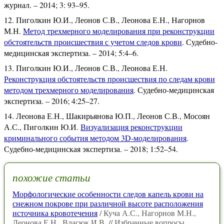
журнал. – 2014; 3: 93–95.
Пиголкин Ю.И., Леонов С.В., Леонова Е.Н., Нагорнов
М.Н.
Метод трехмерного моделирования при реконструкции
обстоятельств происшествия с учетом следов крови
. Судебно-
медицинская экспертиза. – 2014; 5:4–6.
Пиголкин Ю.И., Леонов С.В., Леонова Е.Н.
Реконструкция обстоятельств происшествия по следам крови
методом трехмерного моделирования
. Судебно-медицинская
экспертиза. – 2016; 4:25–27.
Леонова Е.Н., Шакирьянова Ю.П., Леонов С.В., Мосоян
А.С., Пиголкин Ю.И.
Визуализация реконструкции
криминального события методом 3D-моделирования
.
Судебно-медицинская экспертиза. – 2018; 1:52–54.
похожие статьи
Морфологические особенности следов капель крови на
снежном покрове при различной высоте расположения
источника кровотечения
/ Куча А.С., Нагорнов М.Н.,
Леонова Е.Н., Власюк И.В. // Избранные вопросы