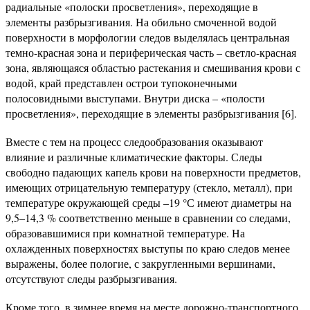
радиальные «полоски просветления», переходящие в
элементы разбрызгивания. На обильно смоченной водой
поверхности в морфологии следов выделялась центральная
темно-красная зона и периферическая часть – светло-красная
зона, являющаяся областью растекания и смешивания крови с
водой, край представлен острои тупоконечными
полосовидными выступами. Внутри диска – «полости
просветления», переходящие в элементы разбрызгивания [6].
Вместе с тем на процесс следообразования оказывают
влияние и различные климатические факторы. Следы
свободно падающих капель крови на поверхности предметов,
имеющих отрицательную температуру (стекло, металл), при
температуре окружающей среды –19 °С имеют диаметры на
9,5–14,3 % соответственно меньше в сравнении со следами,
образовавшимися при комнатной температуре. На
охлажденных поверхностях выступы по краю следов менее
выражены, более пологие, с закругленными вершинами,
отсутствуют следы разбрызгивания.
Кроме того, в зимнее время на месте дорожно-транспортного