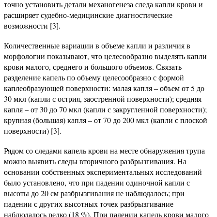
точно установить детали механогенеза следа капли крови и
расширяет судебно-медицинские диагностические
возможности [3].
Количественные вариации в объеме капли и различия в
морфологии показывают, что целесообразно выделять капли
крови малого, среднего и большого объемов. Связать
разделение капель по объему целесообразно с формой
каплеобразующей поверхности: малая капля – объем от 5 до
30 мкл (капли с острия, заостренной поверхности); средняя
капля – от 30 до 70 мкл (капли с закругленной поверхности);
крупная (большая) капля – от 70 до 200 мкл (капли с плоской
поверхности) [3].
Рядом со следами капель крови на месте обнаружения трупа
можно выявить следы вторичного разбрызгивания. На
основании собственных экспериментальных исследований
было установлено, что при падении одиночной капли с
высоты до 20 см разбрызгивания не наблюдалось; при
падении с других высотных точек разбрызгивание
наблюдалось редко (18 %). При падении капель крови малого