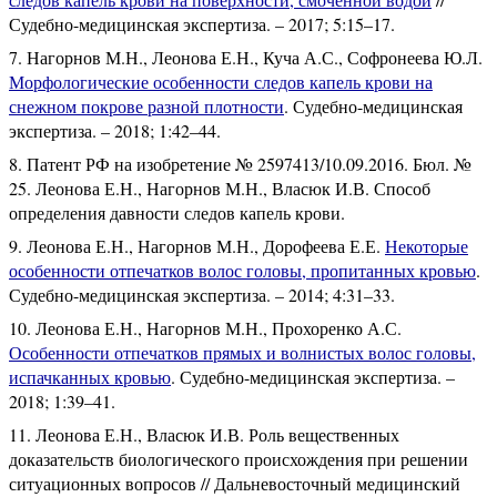
Судебно-медицинская экспертиза. – 2017; 5:15–17.
Нагорнов М.Н., Леонова Е.Н., Куча А.С., Софронеева Ю.Л.
Морфологические особенности следов капель крови на
снежном покрове разной плотности
. Судебно-медицинская
экспертиза. – 2018; 1:42–44.
Патент РФ на изобретение № 2597413/10.09.2016. Бюл. №
25. Леонова Е.Н., Нагорнов М.Н., Власюк И.В. Способ
определения давности следов капель крови.
Леонова Е.Н., Нагорнов М.Н., Дорофеева Е.Е.
Некоторые
особенности отпечатков волос головы, пропитанных кровью
.
Судебно-медицинская экспертиза. – 2014; 4:31–33.
Леонова Е.Н., Нагорнов М.Н., Прохоренко А.С.
Особенности отпечатков прямых и волнистых волос головы,
испачканных кровью
. Судебно-медицинская экспертиза. –
2018; 1:39–41.
Леонова Е.Н., Власюк И.В. Роль вещественных
доказательств биологического происхождения при решении
ситуационных вопросов // Дальневосточный медицинский