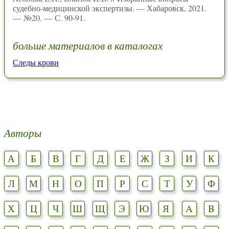
судебно-медицинской экспертизы. — Хабаровск, 2021.
— №20. — С. 90-91.
больше материалов в каталогах
Следы крови
Авторы
А
Б
В
Г
Д
Е
Ж
З
И
К
Л
М
Н
О
П
Р
С
Т
У
Ф
Х
Ц
Ч
Ш
Щ
Э
Ю
Я
A
B