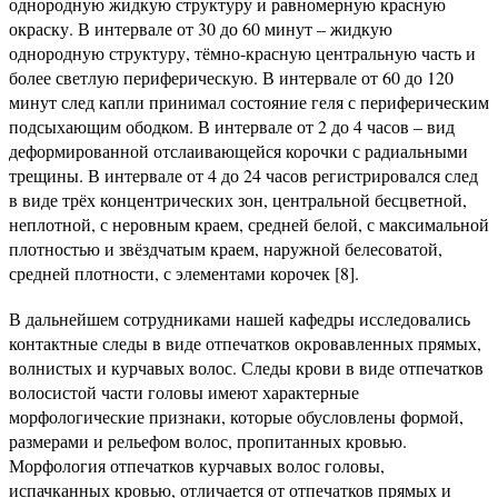
однородную жидкую структуру и равномерную красную
окраску. В интервале от 30 до 60 минут – жидкую
однородную структуру, тёмно-красную центральную часть и
более светлую периферическую. В интервале от 60 до 120
минут след капли принимал состояние геля с периферическим
подсыхающим ободком. В интервале от 2 до 4 часов – вид
деформированной отслаивающейся корочки с радиальными
трещины. В интервале от 4 до 24 часов регистрировался след
в виде трёх концентрических зон, центральной бесцветной,
неплотной, с неровным краем, средней белой, с максимальной
плотностью и звёздчатым краем, наружной белесоватой,
средней плотности, с элементами корочек [8].
В дальнейшем сотрудниками нашей кафедры исследовались
контактные следы в виде отпечатков окровавленных прямых,
волнистых и курчавых волос. Следы крови в виде отпечатков
волосистой части головы имеют характерные
морфологические признаки, которые обусловлены формой,
размерами и рельефом волос, пропитанных кровью.
Морфология отпечатков курчавых волос головы,
испачканных кровью, отличается от отпечатков прямых и