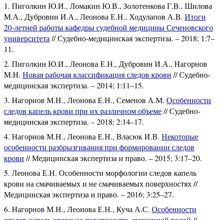
Пиголкин Ю.И., Ломакин Ю.В., Золотенкова Г.В., Шилова
М.А., Дубровин И.А., Леонова Е.Н., Ходулапов А.В.
Итоги
20-летней работы кафедры судебной медицины Сеченовского
университета
// Судебно-медицинская экспертиза. – 2018; 1:7–
11.
Пиголкин Ю.И., Леонова Е.Н., Дубровин И.А., Нагорнов
М.Н.
Новая рабочая классификация следов крови
// Судебно-
медицинская экспертиза. – 2014; 1:11–15.
Нагорнов М.Н., Леонова Е.Н., Семенов А.М.
Особенности
следов капель крови при их различном объеме
// Судебно-
медицинская экспертиза. – 2018; 2:14–17.
Нагорнов М.Н., Леонова Е.Н., Власюк И.В.
Некоторые
особенности разбрызгивания при формировании следов
крови
// Медицинская экспертиза и право. – 2015; 3:17–20.
Леонова Е.Н. Особенности морфологии следов капель
крови на смачиваемых и не смачиваемых поверхностях //
Медицинская экспертиза и право. – 2016; 3:25–27.
Нагорнов М.Н., Леонова Е.Н., Куча А.С.
Особенности
следов капель крови на поверхности, смоченной водой
//