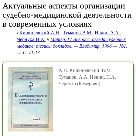
Актуальные аспекты организации
судебно-медицинской деятельности
в современных условиях
/
Кишиневский А.Н.
,
Туманов В.М.
,
Ивкин А.А.
,
Чернуха Н.А.
//
Матер. IV Всеросс. съезда судебных
медиков: тезисы докладов. — Владимир, 1996 — №1
.
— С. 11-13.
А.Н. Кишиневский, В.М.
Туманов, А.А. Ивкин, Н.А.
Чернуха (Кемерово)