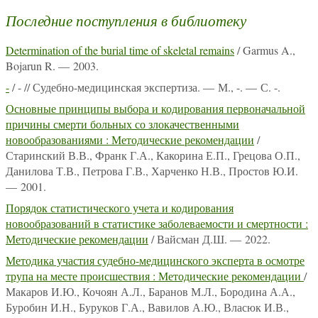
Последние поступления в библиотеку
Determination of the burial time of skeletal remains
/ Garmus A.,
Bojarun R. — 2003.
-
/ - // Судебно-медицинская экспертиза. — М., -. — С. -.
Основные принципы выбора и кодирования первоначальной
причины смерти больных со злокачественными
новообразованиями : Методические рекомендации
/
Старинский В.В., Франк Г.А., Какорина Е.П., Грецова О.П.,
Данилова Т.В., Петрова Г.В., Харченко Н.В., Простов Ю.И.
— 2001.
Порядок статистического учета и кодирования
новообразований в статистике заболеваемости и смертности :
Методические рекомендации
/ Вайсман Д.Ш. — 2022.
Методика участия судебно-медицинского эксперта в осмотре
трупа на месте происшествия : Методические рекомендации
/
Макаров И.Ю., Кочоян А.Л., Баранов М.Л., Бородина А.А.,
Буробин И.Н., Буруков Г.А., Вавилов А.Ю., Власюк И.В.,