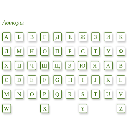
Авторы
А
Б
В
Г
Д
Е
Ж
З
И
К
Л
М
Н
О
П
Р
С
Т
У
Ф
Х
Ц
Ч
Ш
Щ
Э
Ю
Я
A
B
C
D
E
F
G
H
I
J
K
L
M
N
O
P
Q
R
S
T
U
V
W
X
Y
Z