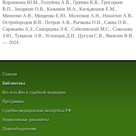
Воронкина Ю.М., Голубева А.В., Грачева К.В., Григорьев
В.П., Захаркин О.В., Казымов М.А., Кильдюшов Е.М.,
Миненко А.В., Мищенко Е.Ю., Молотков А.Н., Никитин А.В.,
Остробородов В.В., Петров А.В., Рычкова О.Н., Савва О.В.,
Саракаева А.З., Скворцова Л.К., Соболевский М.С., Соколова
З.Ю., Туманов Э.В., Услонцев Д.Н., Цугуля С.В., Яковлев В.В.
— 2024.
Главная
Библиотека
Кто есть Кто в судебной медицине
Программы
Судебно-медицинская экспертиза РФ
Нормативные документы
Правообладателям