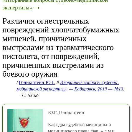
экспертизы»
→
Различия огнестрельных
повреждений хлопчатобумажных
мишеней, причиненных
выстрелами из травматического
пистолета, от повреждений,
причиненных выстрелами из
боевого оружия
/
Гоникштейн Ю.Г.
//
Избранные вопросы судебно-
медицинской экспертизы. — Хабаровск, 2019 — №18
.
— С. 63-66.
Ю.Г. Гоникштейн
Кафедра судебной медицины и
медицинского права (зав. – д.м.н.,