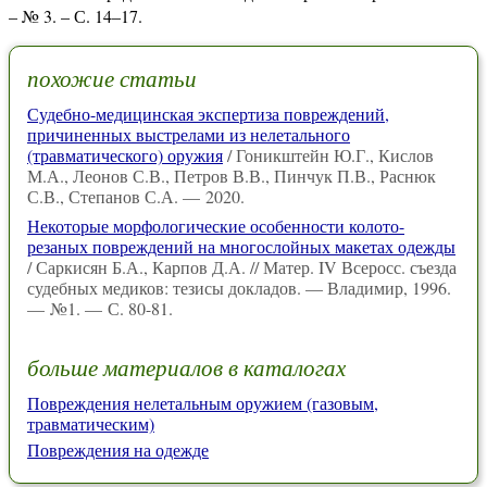
– № 3. – С. 14–17.
похожие статьи
Судебно-медицинская экспертиза повреждений,
причиненных выстрелами из нелетального
(травматического) оружия
/ Гоникштейн Ю.Г., Кислов
М.А., Леонов С.В., Петров В.В., Пинчук П.В., Раснюк
С.В., Степанов С.А. — 2020.
Некоторые морфологические особенности колото-
резаных повреждений на многослойных макетах одежды
/ Саркисян Б.А., Карпов Д.А. // Матер. IV Всеросс. съезда
судебных медиков: тезисы докладов. — Владимир, 1996.
— №1. — С. 80-81.
больше материалов в каталогах
Повреждения нелетальным оружием (газовым,
травматическим)
Повреждения на одежде