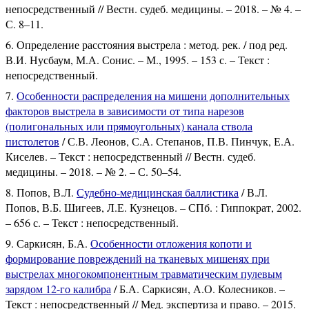
непосредственный // Вестн. судеб. медицины. – 2018. – № 4. –
С. 8–11.
Определение расстояния выстрела : метод. рек. / под ред.
В.И. Нусбаум, М.А. Сонис. – М., 1995. – 153 с. – Текст :
непосредственный.
Особенности распределения на мишени дополнительных
факторов выстрела в зависимости от типа нарезов
(полигональных или прямоугольных) канала ствола
пистолетов
/ С.В. Леонов, С.А. Степанов, П.В. Пинчук, Е.А.
Киселев. – Текст : непосредственный // Вестн. судеб.
медицины. – 2018. – № 2. – С. 50–54.
Попов, В.Л.
Судебно-медицинская баллистика
/ В.Л.
Попов, В.Б. Шигеев, Л.Е. Кузнецов. – СПб. : Гиппократ, 2002.
– 656 с. – Текст : непосредственный.
Саркисян, Б.А.
Особенности отложения копоти и
формирование повреждений на тканевых мишенях при
выстрелах многокомпонентным травматическим пулевым
зарядом 12-го калибра
/ Б.А. Саркисян, А.О. Колесников. –
Текст : непосредственный // Мед. экспертиза и право. – 2015.