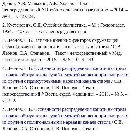
Дебой, А.В. Малыхин, А.В. Уласов. – Текст :
непосредственный // Пробл. экспертизы в медицине. – 2014. –
№ 4. – С. 22–24.
Кустанович, С.Д. Судебная баллистика. – М. : Госюриздат,
1956. – 408 с. – Текст : непосредственный.
Леонов, С.В. Влияние внешних факторов окружающей
среды (дождя) на дополнительные факторы выстрела / С.В.
Леонов, С.А. Степанов. – Текст : непосредственный // Мед.
экспертиза и право. – 2016. – № 6. – С. 31–33.
Леонов, С.В.
Особенности распределения копоти выстрела
в пояске обтирания на сухой и мокрой мишени при выстрелах
из оружия с прямоугольными нарезами канала ствола
/ С.В.
Леонов, С.А. Степанов, П.В. Пинчук. – Текст :
непосредственный // Вестн. судеб. медицины. – 2018. – № 3. –
С. 7–9.
Леонов, С.В.
Особенности распределения копоти выстрела
в пояске обтирания на сухой и мокрой мишени при выстрелах
из оружия с полигональными нарезами канала ствола
/ С.В.
Леонов, С.А. Степанов, П.В. Пинчук. – Текст :