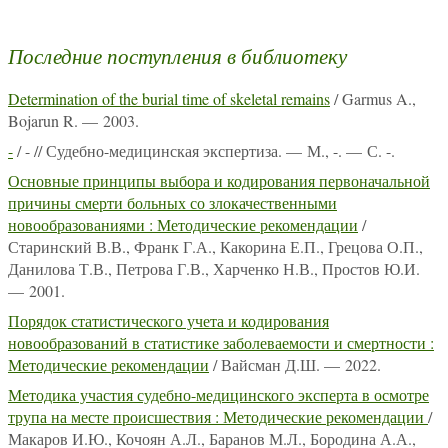
Последние поступления в библиотеку
Determination of the burial time of skeletal remains
/ Garmus A.,
Bojarun R. — 2003.
-
/ - // Судебно-медицинская экспертиза. — М., -. — С. -.
Основные принципы выбора и кодирования первоначальной
причины смерти больных со злокачественными
новообразованиями : Методические рекомендации
/
Старинский В.В., Франк Г.А., Какорина Е.П., Грецова О.П.,
Данилова Т.В., Петрова Г.В., Харченко Н.В., Простов Ю.И.
— 2001.
Порядок статистического учета и кодирования
новообразований в статистике заболеваемости и смертности :
Методические рекомендации
/ Вайсман Д.Ш. — 2022.
Методика участия судебно-медицинского эксперта в осмотре
трупа на месте происшествия : Методические рекомендации
/
Макаров И.Ю., Кочоян А.Л., Баранов М.Л., Бородина А.А.,