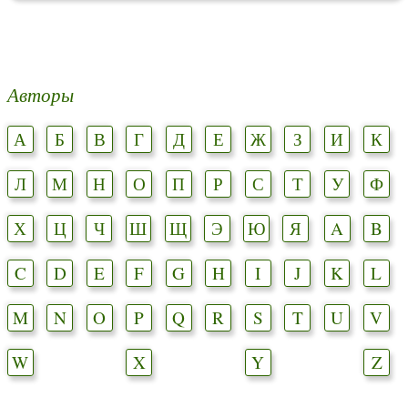
Авторы
А
Б
В
Г
Д
Е
Ж
З
И
К
Л
М
Н
О
П
Р
С
Т
У
Ф
Х
Ц
Ч
Ш
Щ
Э
Ю
Я
A
B
C
D
E
F
G
H
I
J
K
L
M
N
O
P
Q
R
S
T
U
V
W
X
Y
Z