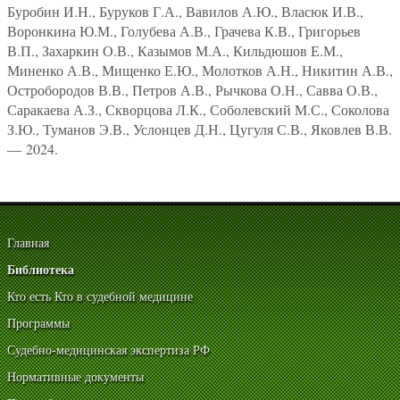
Буробин И.Н., Буруков Г.А., Вавилов А.Ю., Власюк И.В.,
Воронкина Ю.М., Голубева А.В., Грачева К.В., Григорьев
В.П., Захаркин О.В., Казымов М.А., Кильдюшов Е.М.,
Миненко А.В., Мищенко Е.Ю., Молотков А.Н., Никитин А.В.,
Остробородов В.В., Петров А.В., Рычкова О.Н., Савва О.В.,
Саракаева А.З., Скворцова Л.К., Соболевский М.С., Соколова
З.Ю., Туманов Э.В., Услонцев Д.Н., Цугуля С.В., Яковлев В.В.
— 2024.
Главная
Библиотека
Кто есть Кто в судебной медицине
Программы
Судебно-медицинская экспертиза РФ
Нормативные документы