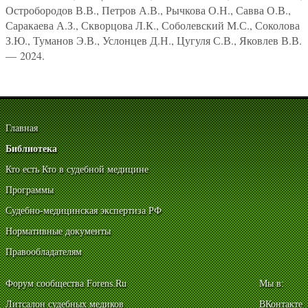
Остробородов В.В., Петров А.В., Рычкова О.Н., Савва О.В.,
Саракаева А.З., Скворцова Л.К., Соболевский М.С., Соколова
З.Ю., Туманов Э.В., Услонцев Д.Н., Цугуля С.В., Яковлев В.В.
— 2024.
Главная
Библиотека
Кто есть Кто в судебной медицине
Программы
Судебно-медицинская экспертиза РФ
Нормативные документы
Правообладателям
Форум сообщества Forens.Ru
Мы в:
Литсалон судебных медиков
ВКонтакте