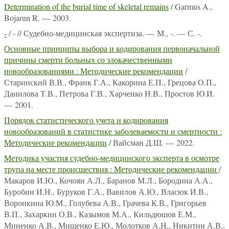
Determination of the burial time of skeletal remains
/ Garmus A.,
Bojarun R. — 2003.
-
/ - // Судебно-медицинская экспертиза. — М., -. — С. -.
Основные принципы выбора и кодирования первоначальной
причины смерти больных со злокачественными
новообразованиями : Методические рекомендации
/
Старинский В.В., Франк Г.А., Какорина Е.П., Грецова О.П.,
Данилова Т.В., Петрова Г.В., Харченко Н.В., Простов Ю.И.
— 2001.
Порядок статистического учета и кодирования
новообразований в статистике заболеваемости и смертности :
Методические рекомендации
/ Вайсман Д.Ш. — 2022.
Методика участия судебно-медицинского эксперта в осмотре
трупа на месте происшествия : Методические рекомендации
/
Макаров И.Ю., Кочоян А.Л., Баранов М.Л., Бородина А.А.,
Буробин И.Н., Буруков Г.А., Вавилов А.Ю., Власюк И.В.,
Воронкина Ю.М., Голубева А.В., Грачева К.В., Григорьев
В.П., Захаркин О.В., Казымов М.А., Кильдюшов Е.М.,
Миненко А.В., Мищенко Е.Ю., Молотков А.Н., Никитин А.В.,