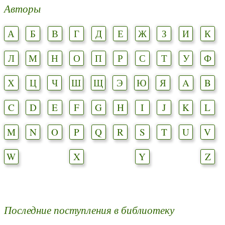
Авторы
А
Б
В
Г
Д
Е
Ж
З
И
К
Л
М
Н
О
П
Р
С
Т
У
Ф
Х
Ц
Ч
Ш
Щ
Э
Ю
Я
A
B
C
D
E
F
G
H
I
J
K
L
M
N
O
P
Q
R
S
T
U
V
W
X
Y
Z
Последние поступления в библиотеку