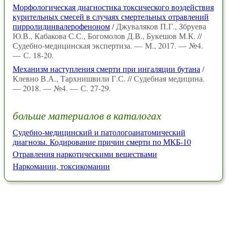
Морфологическая диагностика токсического воздействия
курительных смесей в случаях смертельных отравлений
пирролидинвалерофеноном
/ Джуваляков П.Г., Збруева
Ю.В., Кабакова С.С., Богомолов Д.В., Букешов М.К. //
Судебно-медицинская экспертиза. — М., 2017. — №4.
— С. 18-20.
Механизм наступления смерти при ингаляции бутана
/
Клевно В.А., Тархнишвили Г.С. // Судебная медицина.
— 2018. — №4. — С. 27-29.
больше материалов в каталогах
Судебно-медицинский и патологоанатомический
диагнозы. Кодирование причин смерти по МКБ-10
Отравления наркотическими веществами
Наркомании, токсикомании