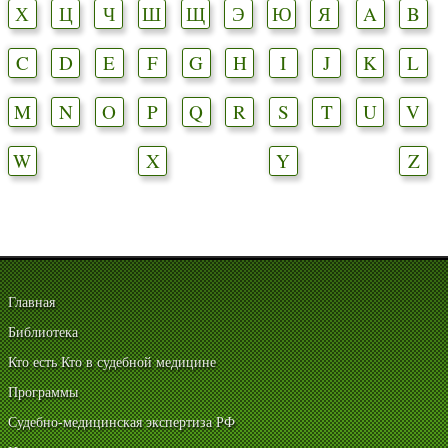
Х
Ц
Ч
Ш
Щ
Э
Ю
Я
A
B
C
D
E
F
G
H
I
J
K
L
M
N
O
P
Q
R
S
T
U
V
W
X
Y
Z
Главная
Библиотека
Кто есть Кто в судебной медицине
Программы
Судебно-медицинская экспертиза РФ