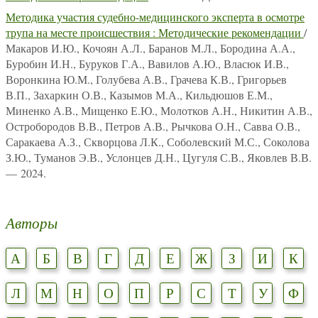
Методика участия судебно-медицинского эксперта в осмотре
трупа на месте происшествия : Методические рекомендации
/
Макаров И.Ю., Кочоян А.Л., Баранов М.Л., Бородина А.А.,
Буробин И.Н., Буруков Г.А., Вавилов А.Ю., Власюк И.В.,
Воронкина Ю.М., Голубева А.В., Грачева К.В., Григорьев
В.П., Захаркин О.В., Казымов М.А., Кильдюшов Е.М.,
Миненко А.В., Мищенко Е.Ю., Молотков А.Н., Никитин А.В.,
Остробородов В.В., Петров А.В., Рычкова О.Н., Савва О.В.,
Саракаева А.З., Скворцова Л.К., Соболевский М.С., Соколова
З.Ю., Туманов Э.В., Услонцев Д.Н., Цугуля С.В., Яковлев В.В.
— 2024.
Авторы
А
Б
В
Г
Д
Е
Ж
З
И
К
Л
М
Н
О
П
Р
С
Т
У
Ф