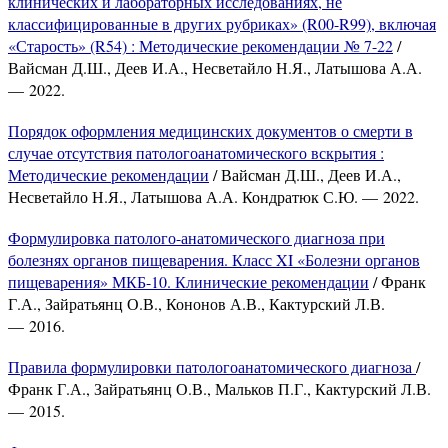
клинических и лабораторных исследованиях, не
классифицированные в других рубриках» (R00-R99), включая
«Старость» (R54) : Методические рекомендации № 7-22
/
Вайсман Д.Ш., Деев И.А., Несветайло Н.Я., Латышова А.А.
— 2022.
Порядок оформления медицинских документов о смерти в
случае отсутствия патологоанатомического вскрытия :
Методические рекомендации
/ Вайсман Д.Ш., Деев И.А.,
Несветайло Н.Я., Латышова А.А. Кондратюк С.Ю. — 2022.
Формулировка патолого-анатомического диагноза при
болезнях органов пищеварения. Класс XI «Болезни органов
пищеварения» МКБ-10. Клинические рекомендации
/ Франк
Г.А., Зайратьянц О.В., Кононов А.В., Кактурский Л.В.
— 2016.
Правила формулировки патологоанатомического диагноза
/
Франк Г.А., Зайратьянц О.В., Мальков П.Г., Кактурский Л.В.
— 2015.