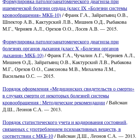
Формулировка патологоанатомического диагноза при
ишемической болезни сердца (класс IX «Болезни системы
кровообращения» МКБ-10)
/ Франк Г.А., Зайратьянц О.В.,
Шпектор А.В., Кактурский Л.В., Мишнев О.Д., Рыбакова
М.Г., Черняев А.Л., Орехов О.О., Лосев А.В. — 2015.
Формулировка патологоанатомического диагноза при
болезнях органов дыхания (класс X «Болезни органов
дыхания» МКБ-10)
/ Франк Г.А., Чучалин А.Г., Черняев А.Л.,
Мишнев О.Д., Зайратьянц О.В., Кактурский Л.В., Рыбакова
М.Г., Орехов О.О., Самсонова М.В., Михалева Л.М.,
Васильева О.С. — 2015.
Порядок оформления «Медицинских свидетельств о смерти»
в случаях смерти от некоторых болезней системы
кровообращения : Методические рекомендации
/ Вайсман
Д.Ш., Леонов С.А. — 2013.
Порядок статистического учета и кодирования состояний,
связанных с употреблением психоактивных веществ, в
соответствии с МКБ-10
/ Вайсман Д.Ш., Леонов С.А. — 2013.