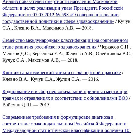
Анализ показателей смертности населения Московской
области в целях реализации указа Президента Российской
Федерации от 07.05.2012 № 598 «О совершенствовании
государственной политики в сфере здравоохранения»
/ Кучук
С.А., Клевно В.А., Максимов А.В. — 2018.
Семейство международных классификаций на современном
этапе развития российского здравоохранения
/ Черкасов С.Н.,
Мешков Д.О., Берсенева Е.А., Федяева А.В., Олейникова В.С.,
Кучук С.А., Максимов А.В. — 2018.
Клинико-анатомический эпикриз в экспертной практике
/
Клевно В.А., Кучук С.А., Жулин С.А. — 2016.
Кодирование и выбор первоначальной причины смерти при
травмах и отравлениях в соответствии с обновлениями ВОЗ
/
Вайсман Д.Ш. — 2015.
Современные требования к формулировке диагноза в
соответствие с законодательством Российской Федерации и
Международной статистической классификации болезней 10-