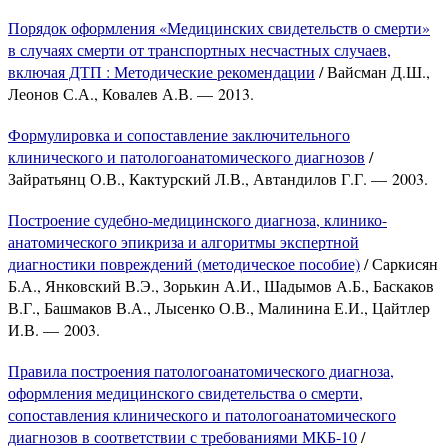
Порядок оформления «Медицинских свидетельств о смерти»
в случаях смерти от транспортных несчастных случаев,
включая ДТП : Методические рекомендации
/ Вайсман Д.Ш.,
Леонов С.А., Ковалев А.В. — 2013.
Формулировка и сопоставление заключительного
клинического и патологоанатомического диагнозов
/
Зайратьянц О.В., Кактурский Л.В., Автандилов Г.Г. — 2003.
Построение судебно-медицинского диагноза, клинико-
анатомического эпикриза и алгоритмы экспертной
диагностики повреждений (методическое пособие)
/ Саркисян
Б.А., Янковский В.Э., Зорькин А.И., Шадымов А.Б., Баскаков
В.Г., Башмаков В.А., Лысенко О.В., Малинина Е.И., Цайтлер
И.В. — 2003.
Правила построения патологоанатомического диагноза,
оформления медицинского свидетельства о смерти,
сопоставления клинического и патологоанатомического
диагнозов в соответствии с требованиями МКБ-10
/