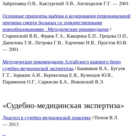
Зайратьянц О.В., Кактурский Л.В., Автандилов Г.Г. — 2001.
Основные принципы выбора и кодирования первоначальной
причины смерти больных со злокачественными
новообразованиями : Методические рекомендации
/
Старинский В.В., Франк Г.А., Какорина Е.П., Грецова О.П.,
Данилова Т.В., Петрова Г.В., Харченко Н.В., Простов Ю.И.
— 2001.
Методические рекомендации Алтайского краевого бюро
судебно-медицинской экспертизы
/ Башмаков В.А., Бугуев
Г.Т., Зорькин А.И., Керекелица Е.Я., Кузнецов Ю.В.,
Парамонов О.Г., Саркисян Б.А., Янковский В.Э.
«Судебно-медицинская экспертиза»
Диагноз в судебно-медицинской практике
/ Попов В.Л.
— 2013.