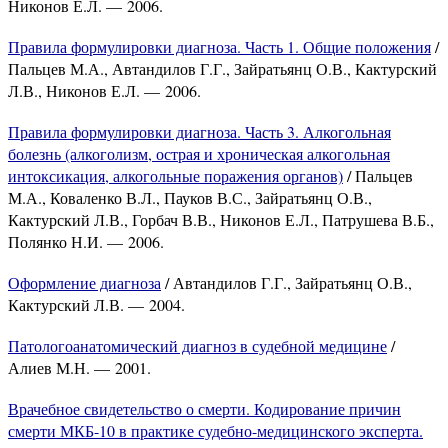
Никонов Е.Л. — 2006.
Правила формулировки диагноза. Часть 1. Общие положения
/
Пальцев М.А., Автандилов Г.Г., Зайратьянц О.В., Кактурский
Л.В., Никонов Е.Л. — 2006.
Правила формулировки диагноза. Часть 3. Алкогольная
болезнь (алкоголизм, острая и хроническая алкогольная
интоксикация, алкогольные поражения органов)
/ Пальцев
М.А., Коваленко В.Л., Пауков В.С., Зайратьянц О.В.,
Кактурский Л.В., Горбач В.В., Никонов Е.Л., Патрушева В.Б.,
Полянко Н.И. — 2006.
Оформление диагноза
/ Автандилов Г.Г., Зайратьянц О.В.,
Кактурский Л.В. — 2004.
Патологоанатомический диагноз в судебной медицине
/
Алиев М.Н. — 2001.
Врачебное свидетельство о смерти. Кодирование причин
смерти МКБ-10 в практике судебно-медицинского эксперта.