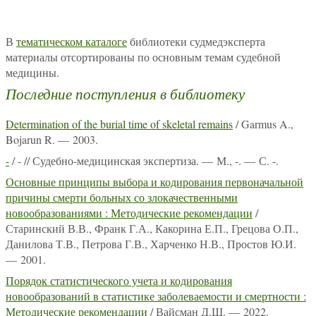
В
тематическом каталоге
библиотеки судмедэксперта
материалы отсортированы по основным темам судебной
медицины.
Последние поступления в библиотеку
Determination of the burial time of skeletal remains
/ Garmus A.,
Bojarun R. — 2003.
-
/ - // Судебно-медицинская экспертиза. — М., -. — С. -.
Основные принципы выбора и кодирования первоначальной
причины смерти больных со злокачественными
новообразованиями : Методические рекомендации
/
Старинский В.В., Франк Г.А., Какорина Е.П., Грецова О.П.,
Данилова Т.В., Петрова Г.В., Харченко Н.В., Простов Ю.И.
— 2001.
Порядок статистического учета и кодирования
новообразований в статистике заболеваемости и смертности :
Методические рекомендации
/ Вайсман Д.Ш. — 2022.