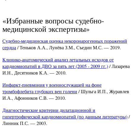
«Избранные вопросы судебно-
медицинской экспертизы»
Судебно-медицинская оценка некоронарогенных поражений
сердца
/ Теньков А.А., Лунёва З.М., Съедин М.С. — 2019.
Клинико-анатомический анализ летальных исходов от
кардиомиопатий в ДВО за пять лет (2005 - 2009 гг.)
/ Лазарева
И.Н., Десятников К.А. — 2010.
Инфаркт-пневмония у военнослужащей на фоне
тромбофлебита глубоких вен голени
/ Шульга И.П., Журавлев
И.А., Афонников С.В. — 2010.
Диагностические критерии дилатационной и
гипертрофической кардиомиопатий (по данным литературы)
/
Линник П.С. — 2003.