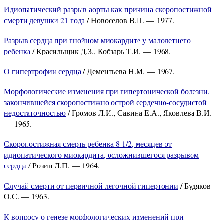
Идиопатический разрыв аорты как причина скоропостижной
смерти девушки 21 года
/ Новоселов В.П. — 1977.
Разрыв сердца при гнойном миокардите у малолетнего
ребенка
/ Красильщик Д.З., Кобзарь Т.И. — 1968.
О гипертрофии сердца
/ Дементьева Н.М. — 1967.
Морфологические изменения при гипертонической болезни,
закончившейся скоропостижно острой сердечно-сосудистой
недостаточностью
/ Громов Л.И., Савина Е.А., Яковлева В.И.
— 1965.
Скоропостижная смерть ребенка 8 1/2, месяцев от
идиопатического миокардита, осложнившегося разрывом
сердца
/ Розин Л.П. — 1964.
Случай смерти от первичной легочной гипертонии
/ Будяков
О.С. — 1963.
К вопросу о генезе морфологических изменений при