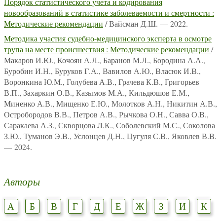
Порядок статистического учета и кодирования
новообразований в статистике заболеваемости и смертности :
Методические рекомендации
/ Вайсман Д.Ш. — 2022.
Методика участия судебно-медицинского эксперта в осмотре
трупа на месте происшествия : Методические рекомендации
/
Макаров И.Ю., Кочоян А.Л., Баранов М.Л., Бородина А.А.,
Буробин И.Н., Буруков Г.А., Вавилов А.Ю., Власюк И.В.,
Воронкина Ю.М., Голубева А.В., Грачева К.В., Григорьев
В.П., Захаркин О.В., Казымов М.А., Кильдюшов Е.М.,
Миненко А.В., Мищенко Е.Ю., Молотков А.Н., Никитин А.В.,
Остробородов В.В., Петров А.В., Рычкова О.Н., Савва О.В.,
Саракаева А.З., Скворцова Л.К., Соболевский М.С., Соколова
З.Ю., Туманов Э.В., Услонцев Д.Н., Цугуля С.В., Яковлев В.В.
— 2024.
Авторы
А
Б
В
Г
Д
Е
Ж
З
И
К