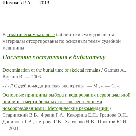
Шомахов Р.А. — 2013.
В
тематическом каталоге
библиотеки судмедэксперта
материалы отсортированы по основным темам судебной
медицины.
Последние поступления в библиотеку
Determination of the burial time of skeletal remains
/ Garmus A.,
Bojarun R. — 2003.
-
/ - // Судебно-медицинская экспертиза. — М., -. — С. -.
Основные принципы выбора и кодирования первоначальной
причины смерти больных со злокачественными
новообразованиями : Методические рекомендации
/
Старинский В.В., Франк Г.А., Какорина Е.П., Грецова О.П.,
Данилова Т.В., Петрова Г.В., Харченко Н.В., Простов Ю.И.
— 2001.