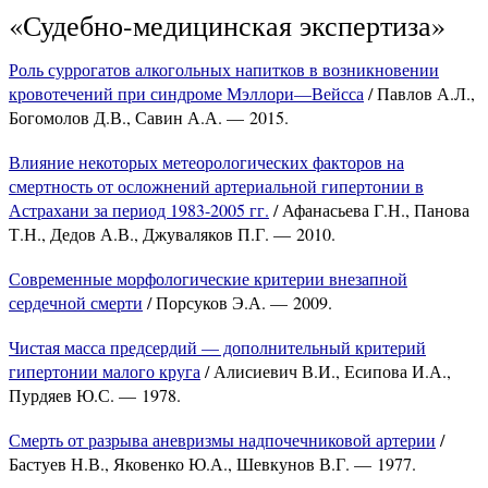
«Судебно-медицинская экспертиза»
Роль суррогатов алкогольных напитков в возникновении
кровотечений при синдроме Мэллори—Вейсса
/ Павлов А.Л.,
Богомолов Д.В., Савин А.А. — 2015.
Влияние некоторых метеорологических факторов на
смертность от осложнений артериальной гипертонии в
Астрахани за период 1983-2005 гг.
/ Афанасьева Г.Н., Панова
Т.Н., Дедов А.В., Джуваляков П.Г. — 2010.
Современные морфологические критерии внезапной
сердечной смерти
/ Порсуков Э.А. — 2009.
Чистая масса предсердий — дополнительный критерий
гипертонии малого круга
/ Алисиевич В.И., Есипова И.А.,
Пурдяев Ю.С. — 1978.
Смерть от разрыва аневризмы надпочечниковой артерии
/
Бастуев Н.В., Яковенко Ю.А., Шевкунов В.Г. — 1977.