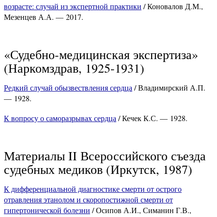
возрасте: случай из экспертной практики
/ Коновалов Д.М.,
Мезенцев А.А. — 2017.
«Судебно-медицинская экспертиза»
(Наркомздрав, 1925-1931)
Редкий случай обызвествления сердца
/ Владимирский А.П.
— 1928.
К вопросу о саморазрывах сердца
/ Кечек К.С. — 1928.
Материалы II Всероссийского съезда
судебных медиков (Иркутск, 1987)
К дифференциальной диагностике смерти от острого
отравления этанолом и скоропостижной смерти от
гипертонической болезни
/ Осипов А.И., Симанин Г.В.,