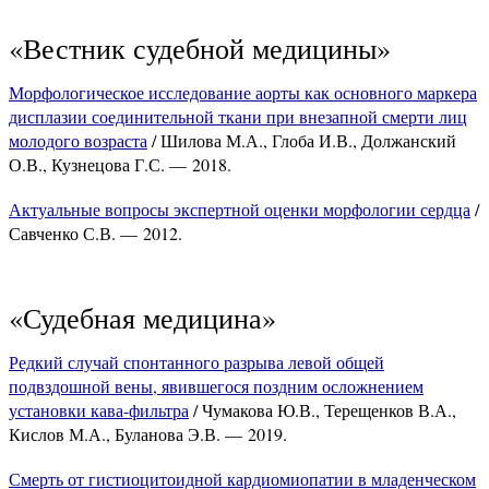
«Вестник судебной медицины»
Морфологическое исследование аорты как основного маркера
дисплазии соединительной ткани при внезапной смерти лиц
молодого возраста
/ Шилова М.А., Глоба И.В., Должанский
О.В., Кузнецова Г.С. — 2018.
Актуальные вопросы экспертной оценки морфологии сердца
/
Савченко С.В. — 2012.
«Судебная медицина»
Редкий случай спонтанного разрыва левой общей
подвздошной вены, явившегося поздним осложнением
установки кава-фильтра
/ Чумакова Ю.В., Терещенков В.А.,
Кислов М.А., Буланова Э.В. — 2019.
Смерть от гистиоцитоидной кардиомиопатии в младенческом