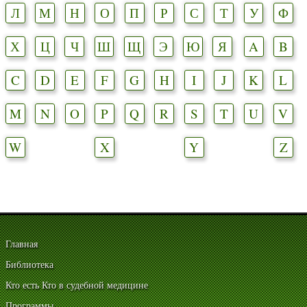
Л
М
Н
О
П
Р
С
Т
У
Ф
Х
Ц
Ч
Ш
Щ
Э
Ю
Я
A
B
C
D
E
F
G
H
I
J
K
L
M
N
O
P
Q
R
S
T
U
V
W
X
Y
Z
Главная
Библиотека
Кто есть Кто в судебной медицине
Программы