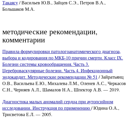
Такаясу
/ Васильев Ю.В., Зайцев С.Э., Петров В.А.,
Большаков М.А.
методические рекомендации,
комментарии
Правила формулировки патологоанатомического диагноза,
выбора и кодирования по МКБ-10 причин смерти. Класс IX.
Болезни системы кровообращения. Часть 3.
Цереброваскулярные болезни. Часть 4. Инфекционный
эндокардит. Методические рекомендации № 51
/ Зайратьянц
О.В., Васильева Е.Ю., Михалева Л.М., Оленев А.С., Черкасов
С.Н., Черняев А.Л., Шамалов Н.А., Шпектор А.В. — 2019.
Диагностика малых аномалий сердца при аутопсийном
исследовании. Инструкция по применению
/ Юдина О.А.,
Трисветова Е.Л. — 2005.