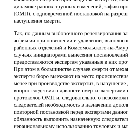
динамике ранних трупных изменений, зафиксиро
(ОМП), с одновременной постановкой на разреше
наступления смерти.
Так, по данным выборочного рецензирования за
асфиксии при повешении и удавлении, выполне
районных отделений и Комсомольского-на-Амуре
случаях инициаторами вынесения постановлений
предоставляются экспертам указанные в них пр
При этом в большинстве случаев смерти от меха
эксперты бюро выезжают на место происшествия 
менее при производстве экспертиз, в нарушение 
вопрос следствия о давности смерти экспертами
протоколов ОМП и, следовательно, о невозможно
следователей необходимость в назначении допо
повторной постановкой перед экспертами данного
обязанность выполнить назначенную следователе
нерациональному использованию трудовых и ма