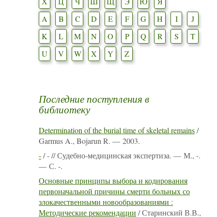
Х
Ц
Ч
Ш
Щ
Э
Ю
Я
A
B
C
D
E
F
G
H
I
J
K
L
M
N
O
P
Q
R
S
T
U
V
W
X
Y
Z
Последние поступления в
библиотеку
Determination of the burial time of skeletal remains
/
Garmus A., Bojarun R. — 2003.
-
/ - // Судебно-медицинская экспертиза. — М., -.
— С. -.
Основные принципы выбора и кодирования
первоначальной причины смерти больных со
злокачественными новообразованиями :
Методические рекомендации
/ Старинский В.В.,