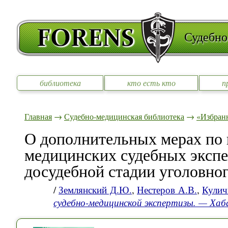
Судебно
библиотека
кто есть кто
п
Главная
→
Судебно-медицинская библиотека
→
«Избран
О дополнительных мерах по
медицинских судебных экспе
досудебной стадии уголовно
/
Землянский Д.Ю.
,
Нестеров А.В.
,
Кулич
судебно-медицинской экспертизы. — Ха