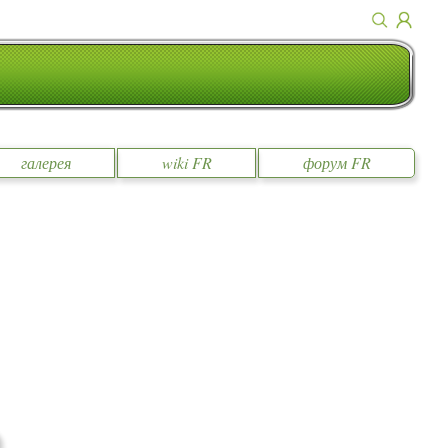
галерея
wiki FR
форум FR