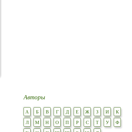
Авторы
А
Б
В
Г
Д
Е
Ж
З
И
К
Л
М
Н
О
П
Р
С
Т
У
Ф