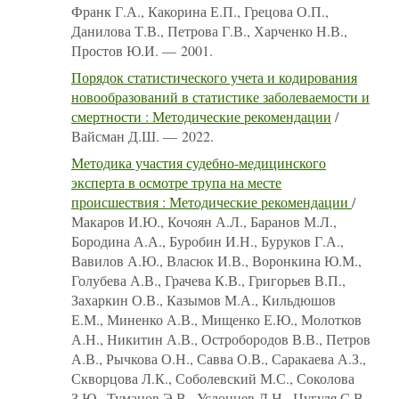
Франк Г.А., Какорина Е.П., Грецова О.П.,
Данилова Т.В., Петрова Г.В., Харченко Н.В.,
Простов Ю.И. — 2001.
Порядок статистического учета и кодирования
новообразований в статистике заболеваемости и
смертности : Методические рекомендации
/
Вайсман Д.Ш. — 2022.
Методика участия судебно-медицинского
эксперта в осмотре трупа на месте
происшествия : Методические рекомендации
/
Макаров И.Ю., Кочоян А.Л., Баранов М.Л.,
Бородина А.А., Буробин И.Н., Буруков Г.А.,
Вавилов А.Ю., Власюк И.В., Воронкина Ю.М.,
Голубева А.В., Грачева К.В., Григорьев В.П.,
Захаркин О.В., Казымов М.А., Кильдюшов
Е.М., Миненко А.В., Мищенко Е.Ю., Молотков
А.Н., Никитин А.В., Остробородов В.В., Петров
А.В., Рычкова О.Н., Савва О.В., Саракаева А.З.,
Скворцова Л.К., Соболевский М.С., Соколова
З.Ю., Туманов Э.В., Услонцев Д.Н., Цугуля С.В.,