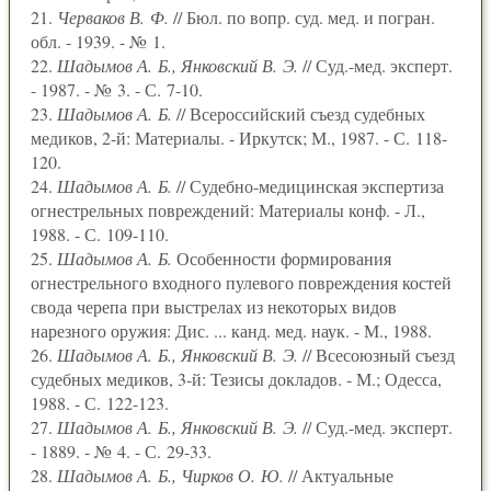
21.
Черваков В. Ф.
// Бюл. по вопp. суд. мед. и погран.
обл. - 1939. - № 1.
22.
Шадымов А. Б., Янковский В. Э.
// Суд.-мед. эксперт.
- 1987. - № 3. - С. 7-10.
23.
Шадымов А. Б.
// Всероссийский съезд судебных
медиков, 2-й: Материалы. - Иркутск; М., 1987. - С. 118-
120.
24.
Шадымов А. Б.
// Судебно-медицинская экспертиза
огнестрельных повреждений: Материалы конф. - Л.,
1988. - С. 109-110.
25.
Шадымов А. Б.
Особенности формирования
огнестрельного входного пулевого повреждения костей
свода черепа при выстрелах из некоторых видов
нарезного оружия: Дис. ... канд. мед. наук. - М., 1988.
26.
Шадымов А. Б., Янковский В. Э.
// Всесоюзный съезд
судебных медиков, 3-й: Тезисы докладов. - М.; Одесса,
1988. - С. 122-123.
27.
Шадымов А. Б., Янковский В. Э.
// Суд.-мед. эксперт.
- 1889. - № 4. - С. 29-33.
28.
Шадымов А. Б., Чирков О. Ю.
// Актуальные