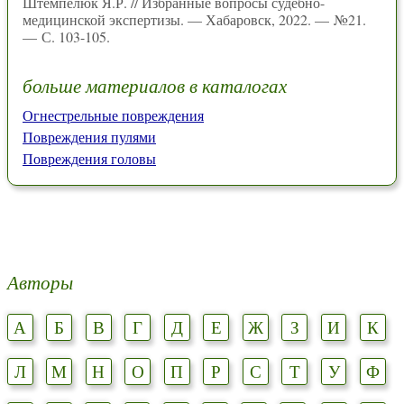
Штемпелюк Я.Р. // Избранные вопросы судебно-
медицинской экспертизы. — Хабаровск, 2022. — №21.
— С. 103-105.
больше материалов в каталогах
Огнестрельные повреждения
Повреждения пулями
Повреждения головы
Авторы
А
Б
В
Г
Д
Е
Ж
З
И
К
Л
М
Н
О
П
Р
С
Т
У
Ф