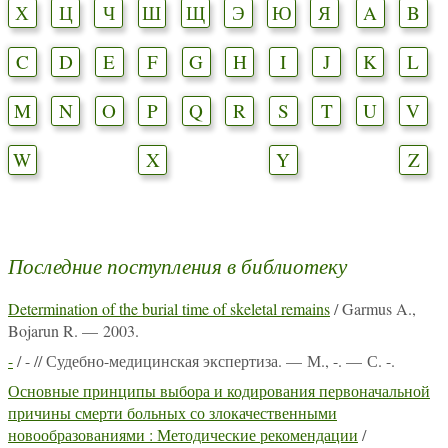
Х
Ц
Ч
Ш
Щ
Э
Ю
Я
A
B
C
D
E
F
G
H
I
J
K
L
M
N
O
P
Q
R
S
T
U
V
W
X
Y
Z
Последние поступления в библиотеку
Determination of the burial time of skeletal remains
/ Garmus A.,
Bojarun R. — 2003.
-
/ - // Судебно-медицинская экспертиза. — М., -. — С. -.
Основные принципы выбора и кодирования первоначальной
причины смерти больных со злокачественными
новообразованиями : Методические рекомендации
/