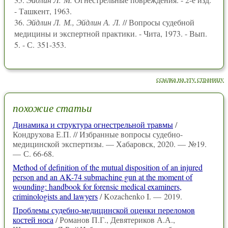
- Ташкент, 1963.
36.
Эйдлин Л. М., Эйдлин А. Л.
// Вопросы судебной
медицины и экспертной практики. - Чита, 1973. - Вып.
5. - С. 351-353.
ссылка на эту страницу
похожие статьи
Динамика и структура огнестрельной травмы
/
Кондрухова Е.П. // Избранные вопросы судебно-
медицинской экспертизы. — Хабаровск, 2020. — №19.
— С. 66-68.
Method of definition of the mutual disposition of an injured
person and an AK-74 submachine gun at the moment of
wounding: handbook for forensic medical examiners,
criminologists and lawyers
/ Kozachenko I. — 2019.
Проблемы судебно-медицинской оценки переломов
костей носа
/ Романов П.Г., Девятериков А.А.,