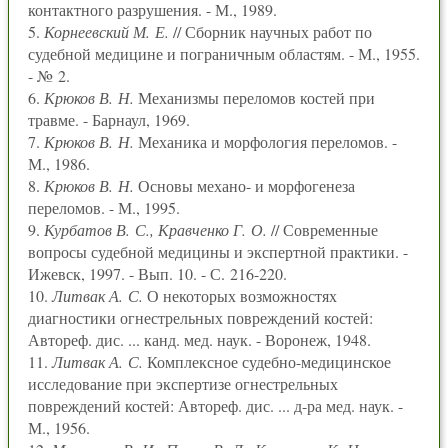
контактного разрушения. - М., 1989.
5.
Корнеевский М. Е.
// Сборник научных работ по
судебной медицине и пограничным областям. - М., 1955.
- № 2.
6.
Крюков В. Н.
Механизмы переломов костей при
травме. - Барнаул, 1969.
7.
Крюков В. Н.
Механика и морфология переломов. -
М., 1986.
8.
Крюков В. Н.
Основы механо- и морфогенеза
переломов. - М., 1995.
9.
Курбатов В. С., Кравченко Г. О.
// Современные
вопросы судебной медицины и экспертной практики. -
Ижевск, 1997. - Вып. 10. - С. 216-220.
10.
Литвак А. С.
О некоторых возможностях
диагностики огнестрельных повреждений костей:
Автореф. дис. ... канд. мед. наук. - Воронеж, 1948.
11.
Литвак А. С.
Комплексное судебно-медицинское
исследование при экспертизе огнестрельных
повреждений костей: Автореф. дис. ... д-ра мед. наук. -
М., 1956.