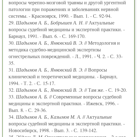
вопросы черепно-мозговой травмы и другой ургентной
патологии при поражениях и заболеваниях нервной
системы. - Красноярск, 1990. - Вып. 1. - С. 92-94.
29.
Шадымов А. Б., Бобрышев А. Н.
// Актуальные
вопросы судебной медицины и экспертной практики. -
Барнаул, 1991. - Вып. 6. - С. 169-170.
30.
Шадымов А. Б., Янковский В. Э.
// Методология и
методика судебно-медицинской экспертизы
огнестрельных повреждений. - Л., 1991. - Ч. 2. - С. 33-
35.
31.
Шадымов А. Б., Янковский В. Э.
// Вопросы
клинической и теоретической медицины. - Барнаул,
1994. - Т. 2. - С. 15-17.
32.
Шадымов А. Б., Янковский В. Э.
// Там же. - С. 19-20.
33.
Шадымов А. Б.
// Современные вопросы судебной
медицины и экспертной практики. - Ижевск, 1996. -
Вып. 8. - С. 29-36.
34.
Шадымов А. Б., Казымов М. А.
// Актуальные
вопросы судебной медицины и экспертной практики. -
Новосибирск, 1998. - Вып. 3. - С. 139-142.
35.
Эйдлин Л. М.
Огнестрельные повреждения. - 2-е изд.