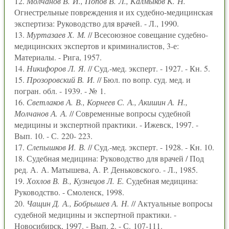
12.
Молчанов В. И., Попов В. Л., Калмыков К. Н.
Огнестрельные повреждения и их судебно-медицинская
экспертиза: Руководство для врачей. - Л., 1990.
13.
Муртазаев Х. М.
// Всесоюзное совещание судебно-
медицинских экспертов и криминалистов, 3-е:
Материалы. - Pига, 1957.
14.
Никифоров Л. Я.
// Суд.-мед. эксперт. - 1927. - Кн. 5.
15.
Прозоровский В. И.
// Бюл. по вопp. суд. мед. и
погран. обл. - 1939. - № 1.
16.
Светлаков А. В., Корнеев С. А., Акишин А. Н.,
Молчанов А. А.
// Современные вопросы судебной
медицины и экспертной практики. - Ижевск, 1997. -
Вып. 10. - С. 220- 223.
17.
Слепышков И. В.
// Суд.-мед. эксперт. - 1928. - Кн. 10.
18. Судебная медицина: Руководство для врачей / Под
ред. А. А. Матышева, А. P. Деньковского. - Л., 1985.
19.
Хохлов В. В., Кузнецов Л. Е.
Судебная медицина:
Руководство. - Смоленск, 1998.
20.
Чащин Д. А., Бобрышев А. Н.
// Актуальные вопросы
судебной медицины и экспертной практики. -
Новосибирск, 1997. - Вып. 2. - С. 107-111.