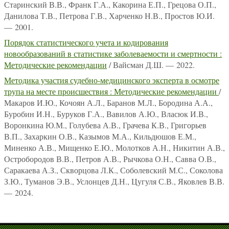
Старинский В.В., Франк Г.А., Какорина Е.П., Грецова О.П.,
Данилова Т.В., Петрова Г.В., Харченко Н.В., Простов Ю.И.
— 2001.
Порядок статистического учета и кодирования
новообразований в статистике заболеваемости и смертности :
Методические рекомендации
/ Вайсман Д.Ш. — 2022.
Методика участия судебно-медицинского эксперта в осмотре
трупа на месте происшествия : Методические рекомендации
/
Макаров И.Ю., Кочоян А.Л., Баранов М.Л., Бородина А.А.,
Буробин И.Н., Буруков Г.А., Вавилов А.Ю., Власюк И.В.,
Воронкина Ю.М., Голубева А.В., Грачева К.В., Григорьев
В.П., Захаркин О.В., Казымов М.А., Кильдюшов Е.М.,
Миненко А.В., Мищенко Е.Ю., Молотков А.Н., Никитин А.В.,
Остробородов В.В., Петров А.В., Рычкова О.Н., Савва О.В.,
Саракаева А.З., Скворцова Л.К., Соболевский М.С., Соколова
З.Ю., Туманов Э.В., Услонцев Д.Н., Цугуля С.В., Яковлев В.В.
— 2024.