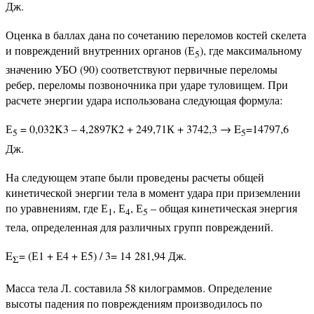
Дж.
Оценка в баллах дана по сочетанию переломов костей скелета
и повреждений внутренних органов (Е
), где максимальному
5
значению УБО (90) соответствуют первичные переломы
ребер, переломы позвоночника при ударе туловищем. При
расчете энергии удара использована следующая формула:
Е
= 0,032K3 – 4,2897К2 + 249,71К + 3742,3 → E
=14797,6
5
5
Дж.
На следующем этапе были проведены расчеты общей
кинетической энергии тела в момент удара при приземлении
по уравнениям, где Е
, Е
, Е
– общая кинетическая энергия
1
4
5
тела, определенная для различных групп повреждений.
E
= (Е1 + Е4 + Е5) / 3= 14 281,94 Дж.
Σ
Масса тела Л. составила 58 килограммов. Определение
высоты падения по повреждениям производилось по