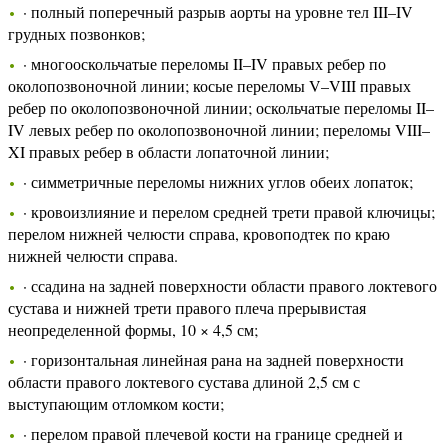
· полный поперечный разрыв аорты на уровне тел III–IV
грудных позвонков;
· многооскольчатые переломы II–IV правых ребер по
околопозвоночной линии; косые переломы V–VIII правых
ребер по околопозвоночной линии; оскольчатые переломы II–
IV левых ребер по околопозвоночной линии; переломы VIII–
XI правых ребер в области лопаточной линии;
· симметричные переломы нижних углов обеих лопаток;
· кровоизлияние и перелом средней трети правой ключицы;
перелом нижней челюсти справа, кровоподтек по краю
нижней челюсти справа.
· ссадина на задней поверхности области правого локтевого
сустава и нижней трети правого плеча прерывистая
неопределенной формы, 10 × 4,5 см;
· горизонтальная линейная рана на задней поверхности
области правого локтевого сустава длиной 2,5 см с
выступающим отломком кости;
· перелом правой плечевой кости на границе средней и