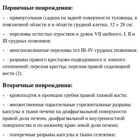
Первичные повреждения:
· прямоугольная ссадина на задней поверхности туловища, в
поясничной области и в области грудной клетки, 32 × 28 см;
· переломы остистых отростков и дужек VII шейного, I, II и
III грудных позвонков;
· многооскольчатые переломы тел III–IV грудных позвонков;
· разрывы правого крестцово-подвздошного и лонного
сочленений; перелом крестца; перелом правой седалищной
кости (2).
Вторичные повреждения:
· кровоподтек в проекции гребня правой тазовой кости;
· множественные параллельные горизонтальные разрывы
капсулы и ткани печени на диафрагмальной поверхности
правой доли печени, диафрагмальной и внутренностной
поверхностях и по нижнему краю левой доли печени;
· поперечные разрывы капсулы и ткани селезенки;