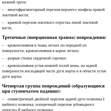
нижней трети;
· многофрагментарный перелом верхнего эпифиза правой
локтевой кости;
· краевой перелом локтевого отростка левой локтевой
кости.
Третичные (инерционная травма) повреждения:
· кровоизлияния в ткань легких по передней их
поверхности; кровоизлияния в корни легких;
· разрыв стенки сердечной сорочки;
· кровоизлияния устья нижней полой вены, на задней
поверхности восходящей части дуги аорты и в области устья
дуги аорты;
Четвертая группа повреждений (образующиеся
при ступенчатом падении):
· симметричный двойной перелом задней дуги позвонка I
шейного позвонка; поперечный перелом зубовидного
отростка II шейного позвонка;