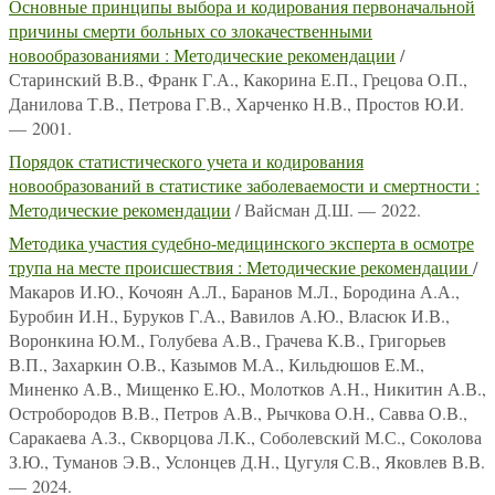
Основные принципы выбора и кодирования первоначальной
причины смерти больных со злокачественными
новообразованиями : Методические рекомендации
/
Старинский В.В., Франк Г.А., Какорина Е.П., Грецова О.П.,
Данилова Т.В., Петрова Г.В., Харченко Н.В., Простов Ю.И.
— 2001.
Порядок статистического учета и кодирования
новообразований в статистике заболеваемости и смертности :
Методические рекомендации
/ Вайсман Д.Ш. — 2022.
Методика участия судебно-медицинского эксперта в осмотре
трупа на месте происшествия : Методические рекомендации
/
Макаров И.Ю., Кочоян А.Л., Баранов М.Л., Бородина А.А.,
Буробин И.Н., Буруков Г.А., Вавилов А.Ю., Власюк И.В.,
Воронкина Ю.М., Голубева А.В., Грачева К.В., Григорьев
В.П., Захаркин О.В., Казымов М.А., Кильдюшов Е.М.,
Миненко А.В., Мищенко Е.Ю., Молотков А.Н., Никитин А.В.,
Остробородов В.В., Петров А.В., Рычкова О.Н., Савва О.В.,
Саракаева А.З., Скворцова Л.К., Соболевский М.С., Соколова
З.Ю., Туманов Э.В., Услонцев Д.Н., Цугуля С.В., Яковлев В.В.
— 2024.