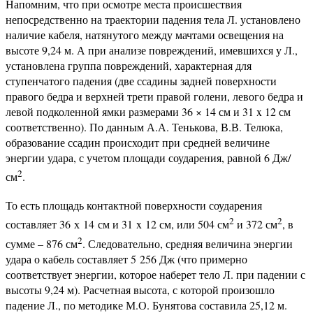
Напомним, что при осмотре места происшествия
непосредственно на траектории падения тела Л. установлено
наличие кабеля, натянутого между мачтами освещения на
высоте 9,24 м. А при анализе повреждений, имевшихся у Л.,
установлена группа повреждений, характерная для
ступенчатого падения (две ссадины задней поверхности
правого бедра и верхней трети правой голени, левого бедра и
левой подколенной ямки размерами 36 × 14 см и 31 x 12 см
соответственно). По данным А.А. Тенькова, В.В. Телюка,
образование ссадин происходит при средней величине
энергии удара, с учетом площади соударения, равной 6 Дж/
2
см
.
То есть площадь контактной поверхности соударения
2
2
составляет 36 х 14 см и 31 x 12 см, или 504 см
и 372 см
, в
2
сумме – 876 см
. Следовательно, средняя величина энергии
удара о кабель составляет 5 256 Дж (что примерно
соответствует энергии, которое наберет тело Л. при падении с
высоты 9,24 м). Расчетная высота, с которой произошло
падение Л., по методике М.О. Бунятова составила 25,12 м.