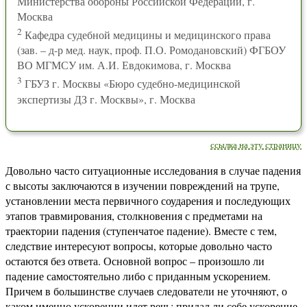
Министерства обороны Российской Федерации, г.
Москва
2
Кафедра судебной медицины и медицинского права
(зав. – д-р мед. наук, проф. П.О. Ромодановский) ФГБОУ
ВО МГМСУ им. А.И. Евдокимова, г. Москва
3
ГБУЗ г. Москвы «Бюро судебно-медицинской
экспертизы ДЗ г. Москвы», г. Москва
ссылка на эту страницу
Довольно часто ситуационные исследования в случае падения
с высоты заключаются в изучении повреждений на трупе,
установлении места первичного соударения и последующих
этапов травмирования, столкновения с предметами на
траектории падения (ступенчатое падение). Вместе с тем,
следствие интересуют вопросы, которые довольно часто
остаются без ответа. Основной вопрос – произошло ли
падение самостоятельно либо с приданным ускорением.
Причем в большинстве случаев следователи не уточняют, о
каком именно ускорении идет речь: придал ли себе ускорение