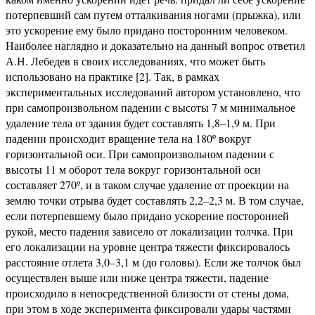
потерпевший сам путем отталкивания ногами (прыжка), или
это ускорение ему было придано посторонним человеком.
Наиболее наглядно и доказательно на данный вопрос ответил
А.Н. Лебедев в своих исследованиях, что может быть
использовано на практике [2]. Так, в рамках
экспериментальных исследований автором установлено, что
при самопроизвольном падении с высоты 7 м минимальное
удаление тела от здания будет составлять 1,8–1,9 м. При
падении происходит вращение тела на 180º вокруг
горизонтальной оси. При самопроизвольном падении с
высоты 11 м оборот тела вокруг горизонтальной оси
составляет 270º, и в таком случае удаление от проекции на
землю точки отрыва будет составлять 2,2–2,3 м. В том случае,
если потерпевшему было придано ускорение посторонней
рукой, место падения зависело от локализации толчка. При
его локализации на уровне центра тяжести фиксировалось
расстояние отлета 3,0–3,1 м (до головы). Если же толчок был
осуществлен выше или ниже центра тяжести, падение
происходило в непосредственной близости от стены дома,
при этом в ходе эксперимента фиксировали удары частями