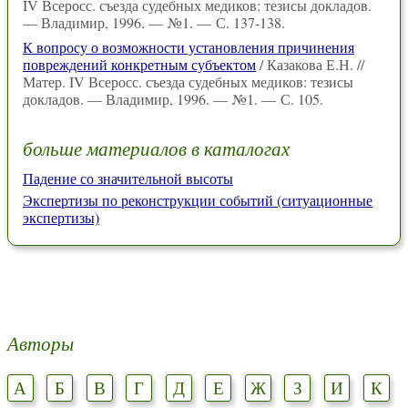
IV Всеросс. съезда судебных медиков: тезисы докладов.
— Владимир, 1996. — №1. — С. 137-138.
К вопросу о возможности установления причинения
повреждений конкретным субъектом
/ Казакова Е.Н. //
Матер. IV Всеросс. съезда судебных медиков: тезисы
докладов. — Владимир, 1996. — №1. — С. 105.
больше материалов в каталогах
Падение со значительной высоты
Экспертизы по реконструкции событий (ситуационные
экспертизы)
Авторы
А
Б
В
Г
Д
Е
Ж
З
И
К