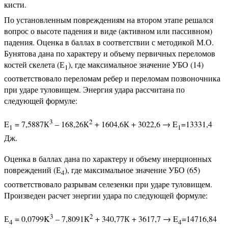
кисти.
По установленным повреждениям на втором этапе решался
вопрос о высоте падения и виде (активном или пассивном)
падения. Оценка в баллах в соответствии с методикой М.О.
Бунятова дана по характеру и объему первичных переломов
костей скелета (Е
), где максимальное значение УБО (14)
1
соответствовало переломам ребер и переломам позвоночника
при ударе туловищем. Энергия удара рассчитана по
следующей формуле:
3
2
E
= 7,5887К
– 168,26К
+ 1604,6К + 3022,6 → E
=13331,4
1
1
Дж.
Оценка в баллах дана по характеру и объему инерционных
повреждений (Е
), где максимальное значение УБО (65)
4
соответствовало разрывам селезенки при ударе туловищем.
Произведен расчет энергии удара по следующей формуле:
3
2
Е
= 0,0799K
– 7,8091К
+ 340,77К + 3617,7 → E
=14716,84
4
4