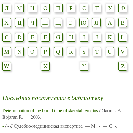
Л
М
Н
О
П
Р
С
Т
У
Ф
Х
Ц
Ч
Ш
Щ
Э
Ю
Я
A
B
C
D
E
F
G
H
I
J
K
L
M
N
O
P
Q
R
S
T
U
V
W
X
Y
Z
Последние поступления в библиотеку
Determination of the burial time of skeletal remains
/ Garmus A.,
Bojarun R. — 2003.
-
/ - // Судебно-медицинская экспертиза. — М., -. — С. -.