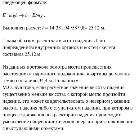
следующей формуле:
E=mgh → h= E/mg .
Выполнен расчет:
h=
14 281,94 /58∙9,8= 25,12 м.
Таким образом, расчетная высота падения Л. по
повреждениям внутренних органов и костей скелета
составила 25,12 м.
Из данных протокола осмотра места происшествия,
расстояние от наружного подоконника квартиры до уровня
земли составило 34,4 м. По данным
М.О. Бунятова, если расчетное значение высоты падения
существенно меньше высоты, с которой могло произойти
падение, это может свидетельствовать о неверном указании
высоты падения либо о ступенчатом падении, при котором в
процессе движения по траектории падения происходит
уменьшение общей кинетической энергии при столкновении
с выступающими объектами.