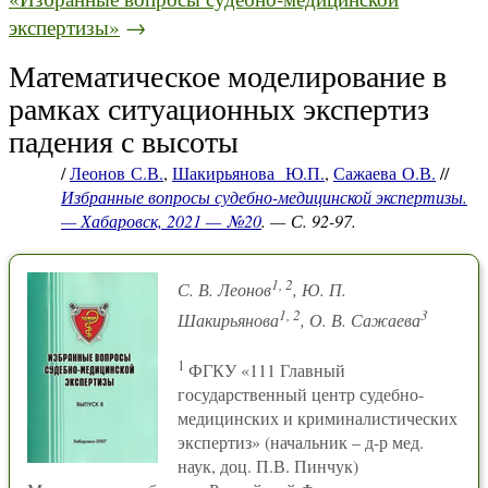
экспертизы»
→
Математическое моделирование в
рамках ситуационных экспертиз
падения с высоты
/
Леонов С.В.
,
Шакирьянова Ю.П.
,
Сажаева О.В.
//
Избранные вопросы судебно-медицинской экспертизы.
— Хабаровск, 2021 — №20
. — С. 92-97.
1, 2
С. В. Леонов
, Ю. П.
1, 2
3
Шакирьянова
, О. В. Сажаева
1
ФГКУ «111 Главный
государственный центр судебно-
медицинских и криминалистических
экспертиз» (начальник – д-р мед.
наук, доц. П.В. Пинчук)