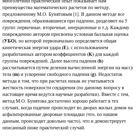
многолетний практический опыт показывает нам
преимущества математических расчетов по методу,
предложенному М.О. Бунятовым [1]. В данном методе все
повреждения, образовавшиеся при падении, разделяют на 5
групп: первичные, вторичные, инерционные и т.д. Каждому
повреждению автором присвоена условная балльная оценка
(УБО)
, по которой первоначально определяется общая
(Е)
кинетическая энергия удара
,
с использованием
(К)
разработанных автором коэффициентов
для каждой
(h)
группы повреждений. Далее высота падения
рассчитывается путем деления вычисленной энергии на массу
(m)
(g)
тела
и ускорение свободного падения
. Недостаток
метода в том, что при расчетах никак не учитывается
жесткость поверхности соударения (по данному вопросу в
настоящее время ведутся научные разработки). Вместе с тем,
метод М.О. Бунятова достаточно хорошо работает в тех
случаях, когда падение происходит во дворах жилых домов на
асфальтированные дворовые площадки (что, по нашим
данным, происходит довольно часто), что и демонстрирует
описанный ниже практический случай.