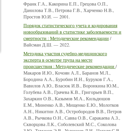
Франк Г.А., Какорина Е.П., Грецова О.П.,
Данилова Т.В., Петрова Г.В., Харченко Н.В.,
Простов Ю.И. — 2001.
Порядок статистического учета и кодирования
новообразований в статистике заболеваемости и
смертности : Методические рекомендации
/
Вайсман Д.Ш. — 2022.
Методика участия судебно-медицинского
эксперта в осмотре трупа на месте
происшествия : Методические рекомендации
/
Макаров И.Ю., Кочоян А.Л., Баранов М.Л.,
Бородина А.А., Буробин И.Н., Буруков Г.А.,
Вавилов А.Ю., Власюк И.В., Воронкина Ю.М.,
Голубева А.В., Грачева К.В., Григорьев В.П.,
Захаркин О.В., Казымов М.А., Кильдюшов
Е.М., Миненко А.В., Мищенко Е.Ю., Молотков
А.Н., Никитин А.В., Остробородов В.В., Петров
А.В., Рычкова О.Н., Савва О.В., Саракаева А.З.,
Скворцова Л.К., Соболевский М.С., Соколова
З.Ю., Туманов Э.В., Услонцев Д.Н., Цугуля С.В.,