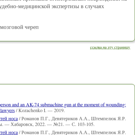
удебно-медицинской экспертизы в случаях
 мозговой череп
ссылка на эту страницу
ed person and an AK-74 submachine gun at the moment of wounding:
 lawyers
/ Kozachenko I. — 2019.
тей носа
/ Романов П.Г., Девятериков А.А., Штемпелюк Я.Р.
ы. — Хабаровск, 2022. — №21. — С. 103-105.
тей носа
/ Романов П.Г., Девятериков А.А., Штемпелюк Я.Р.