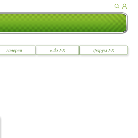
галерея
wiki FR
форум FR