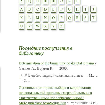
Х
Ц
Ч
Ш
Щ
Э
Ю
Я
A
B
C
D
E
F
G
H
I
J
K
L
M
N
O
P
Q
R
S
T
U
V
W
X
Y
Z
Последние поступления в
библиотеку
Determination of the burial time of skeletal remains
/
Garmus A., Bojarun R. — 2003.
-
/ - // Судебно-медицинская экспертиза. — М., -.
— С. -.
Основные принципы выбора и кодирования
первоначальной причины смерти больных со
злокачественными новообразованиями :
Методические рекомендации
/ Старинский В.В.,