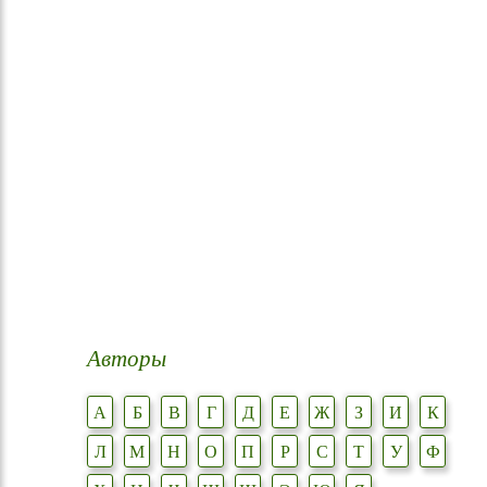
Авторы
А
Б
В
Г
Д
Е
Ж
З
И
К
Л
М
Н
О
П
Р
С
Т
У
Ф