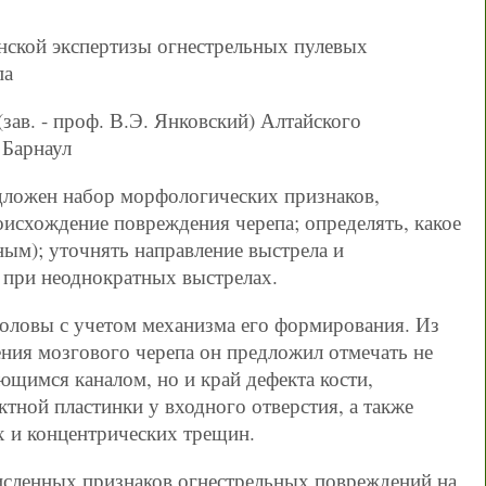
нской экспертизы огнестрельных пулевых
па
зав. - проф. В.Э. Янковский) Алтайского
 Барнаул
дложен набор морфологических признаков,
исхождение повреждения черепа; определять, какое
ым); уточнять направление выстрела и
 при неоднократных выстрелах.
головы с учетом механизма его формирования. Из
ния мозгового черепа он предложил отмечать не
ющимся каналом, но и край дефекта кости,
ной пластинки у входного отверстия, а также
х и концентрических трещин.
исленных признаков огнестрельных повреждений на