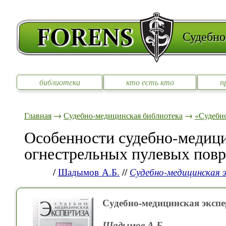
Судебно
библиотека
кто есть кто
п
Главная
→
Судебно-медицинская библиотека
→
«Судебно
Особенности судебно-медиц
огнестрельных пулевых повр
/
Шадымов А.Б.
//
Судебно-медицинская 
Судебно-медицинская экспе
Шадымов А.Б.