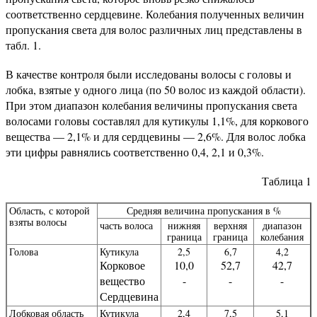
соответственно сердцевине. Колебания полученных величин
пропускания света для волос различных лиц представлены в
табл. 1.
В качестве контроля были исследованы волосы с головы и
лобка, взятые у одного лица (по 50 волос из каждой области).
При этом диапазон колебания величины пропускания света
волосами головы составлял для кутикулы 1,1%, для коркового
вещества — 2,1% и для сердцевины — 2,6%. Для волос лобка
эти цифры равнялись соответственно 0,4, 2,1 и 0,3%.
Таблица 1
Область, с которой
Средняя величина пропускания в %
взяты волосы
часть волоса
нижняя
верхняя
диапазон
граница
граница
колебания
Голова
Кутикула
2,5
6,7
4,2
Корковое
10,0
52,7
42,7
вещество
-
-
-
Сердцевина
Лобковая область
Кутикула
2,4
7,5
5,1