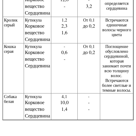
определяется
вещество
-
3,2
сердцевина
Сердцевина
Кролик
Кутикула
1,2
От 0,1
Встречаются
серый
единичные
Корковое
2,3
до 0,2
волосы черного
вещество
1,6
цвета
Сердцевина
Кошка
Кутикула
-
От 0,1
Поглощение
серая
обусловлено
Корковое
0,6
до 0,2
сердцевиной,
вещество
-
которая
Сердцевина
занимает почти
всю толщину
волос.
Встречаются
более светлые и
темные волосы.
Собака
Кутикула
4,1
-
белая
Корковое
10,0
-
вещество
1,4
-
Сердцевина