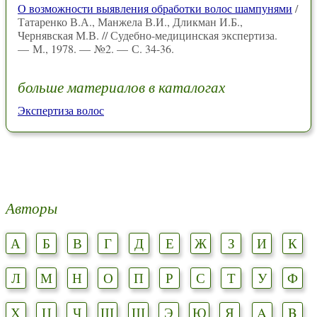
О возможности выявления обработки волос шампунями
/
Татаренко В.А., Манжела В.И., Дликман И.Б.,
Чернявская М.В. // Судебно-медицинская экспертиза.
— М., 1978. — №2. — С. 34-36.
больше материалов в каталогах
Экспертиза волос
Авторы
А
Б
В
Г
Д
Е
Ж
З
И
К
Л
М
Н
О
П
Р
С
Т
У
Ф
Х
Ц
Ч
Ш
Щ
Э
Ю
Я
A
B