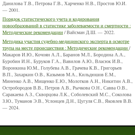
Данилова Т.В., Петрова Г.В., Харченко Н.В., Простов Ю.И.
— 2001.
Порядок статистического учета и кодирования
новообразований в статистике заболеваемости и смертности :
Методические рекомендации
/ Вайсман Д.Ш. — 2022.
Методика участия судебно-медицинского эксперта в осмотре
трупа на месте происшествия : Методические рекомендации
/
Макаров И.Ю., Кочоян А.Л., Баранов М.Л., Бородина А.А.,
Буробин И.Н., Буруков Г.А., Вавилов А.Ю., Власюк И.В.,
Воронкина Ю.М., Голубева А.В., Грачева К.В., Григорьев
В.П., Захаркин О.В., Казымов М.А., Кильдюшов Е.М.,
Миненко А.В., Мищенко Е.Ю., Молотков А.Н., Никитин А.В.,
Остробородов В.В., Петров А.В., Рычкова О.Н., Савва О.В.,
Саракаева А.З., Скворцова Л.К., Соболевский М.С., Соколова
З.Ю., Туманов Э.В., Услонцев Д.Н., Цугуля С.В., Яковлев В.В.
— 2024.