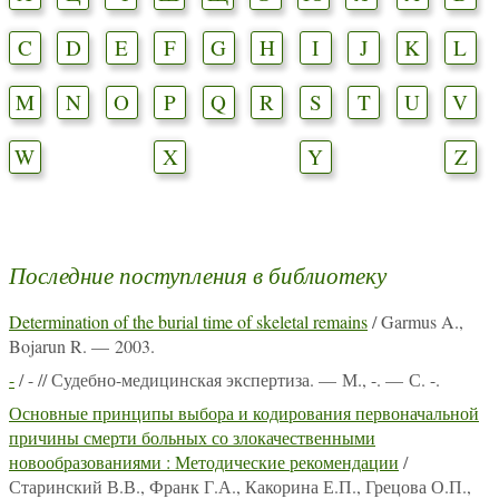
C
D
E
F
G
H
I
J
K
L
M
N
O
P
Q
R
S
T
U
V
W
X
Y
Z
Последние поступления в библиотеку
Determination of the burial time of skeletal remains
/ Garmus A.,
Bojarun R. — 2003.
-
/ - // Судебно-медицинская экспертиза. — М., -. — С. -.
Основные принципы выбора и кодирования первоначальной
причины смерти больных со злокачественными
новообразованиями : Методические рекомендации
/
Старинский В.В., Франк Г.А., Какорина Е.П., Грецова О.П.,