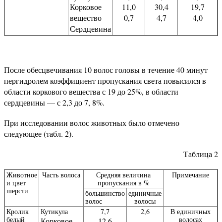
Корковое
11,0
30,4
19,7
вещество
0,7
4,7
4,0
Сердцевина
После обесцвечивания 10 волос головы в течение 40 минут
пергидролем коэффициент пропускания света повысился в
области коркового вещества с 19 до 25%, в области
сердцевины — с 2,3 до 7, 8%.
При исследовании волос животных было отмечено
следующее (табл. 2).
Таблица 2
Животное
Часть волоса
Средняя величина
Примечание
и цвет
пропускания в %
шерсти
большинство
единичные
волос
волосы
Кролик
Кутикула
7,7
2,6
В единичных
белый
волосах
Корковое
12,6
-