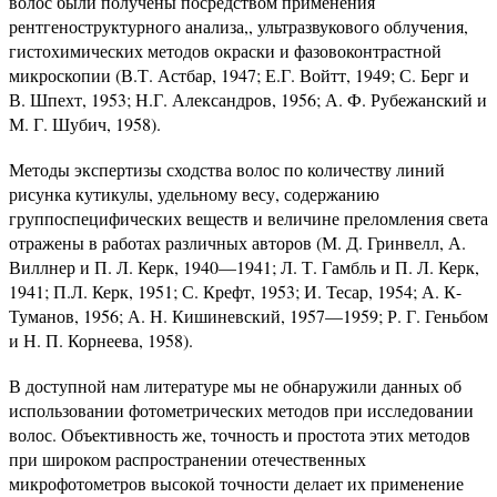
волос были получены посредством применения
рентгеноструктурного анализа,, ультразвукового облучения,
гистохимических методов окраски и фазовоконтрастной
микроскопии (В.Т. Астбар, 1947; Е.Г. Войтт, 1949; С. Берг и
В. Шпехт, 1953; Н.Г. Александров, 1956; А. Ф. Рубежанский и
М. Г. Шубич, 1958).
Методы экспертизы сходства волос по количеству линий
рисунка кутикулы, удельному весу, содержанию
группоспецифических веществ и величине преломления света
отражены в работах различных авторов (М. Д. Гринвелл, А.
Виллнер и П. Л. Керк, 1940—1941; Л. Т. Гамбль и П. Л. Керк,
1941; П.Л. Керк, 1951; С. Крефт, 1953; И. Тесар, 1954; А. К-
Туманов, 1956; А. Н. Кишиневский, 1957—1959; Р. Г. Геньбом
и Н. П. Корнеева, 1958).
В доступной нам литературе мы не обнаружили данных об
использовании фотометрических методов при исследовании
волос. Объективность же, точность и простота этих методов
при широком распространении отечественных
микрофотометров высокой точности делает их применение