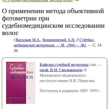
О применении метода объективной
фотометрии при
судебномедицинском исследовании
волос
/
Васильев М.А.
,
Кишиневский А.Н.
//
Судебно-
медицинская экспертиза. — М., 1960 — №1
. — С. 24-
26.
Кафедра судебной медицины
(зав. —
проф. В.М. Смольянинов
) II
Московского медицинского
института имени Н.И. Пирогова.
Поступила в редакцию 18/IV 1959 г.