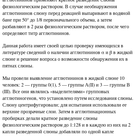
физиологическим раствором. В случае необнаружения
агглютининов слюну перед реакцией выпаривают в водяной
бане при 50° до 1/8 первоначального объема, а затем
разбавляют в 2 раза физиологическим раствором, после чего
определяют титр агглютининов.
Данная работа имеет своей целью проверку имеющихся в
литературе сведений о наличии агглютининов α и β в жидкой
слюне и решение вопроса о возможности обнаружения их в
пятнах слюны.
Мы провели выявление агглютининов в жидкой слюне 10
человек: 2 — группы 0(1), 5 — группы А(II) и 3 — группы В
(III). Все они являлись «выделителями» групповых
агглютиногенов, что установлено путем исследования слюны.
Слюну центрифугировали; для испытания использовали ее
верхние прозрачные слои. Затем в агглютинационных
пробирках делали кратное разведение слюны
физиологическим раствором до 1:128 и в каждую из них на 2
капли разведенной слюны добавляли по одной капле