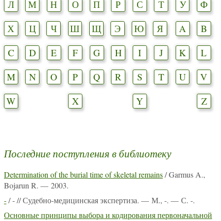
Л
М
Н
О
П
Р
С
Т
У
Ф
Х
Ц
Ч
Ш
Щ
Э
Ю
Я
A
B
C
D
E
F
G
H
I
J
K
L
M
N
O
P
Q
R
S
T
U
V
W
X
Y
Z
Последние поступления в библиотеку
Determination of the burial time of skeletal remains
/ Garmus A.,
Bojarun R. — 2003.
-
/ - // Судебно-медицинская экспертиза. — М., -. — С. -.
Основные принципы выбора и кодирования первоначальной