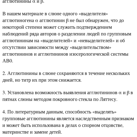
агглютинины α и β.
В нашем материале в слюне одного «выделителя»
агглютиногена α агглютинин β не был обнаружен, что до
некоторой степени может служить подтверждением
наблюдений ряда авторов о разделении людей по групповым
агглютининам на «выделителей» и «невыделителей» и об
отсутствии зависимости между «выделительством»
агглютининов и агглютининов изосерологической системы
АВ0.
2. Агглютинины в слюне сохраняются в течение нескольких
дней, но титр их при этом снижается.
3. Установлена возможность выявления агглютининов α и β в
пятнах слюны методом покровного стекла по Ляттесу.
4. По литературным данным, способность «выделять»
групповые агглютинины является наследственным признаком
и может быть использована в делах о спорном отцовстве,
материнстве и замене детей.