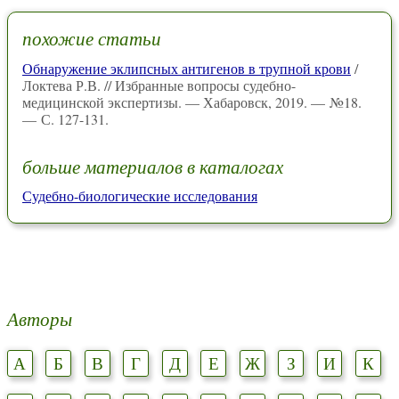
похожие статьи
Обнаружение эклипсных антигенов в трупной крови
/
Локтева Р.В. // Избранные вопросы судебно-
медицинской экспертизы. — Хабаровск, 2019. — №18.
— С. 127-131.
больше материалов в каталогах
Судебно-биологические исследования
Авторы
А
Б
В
Г
Д
Е
Ж
З
И
К