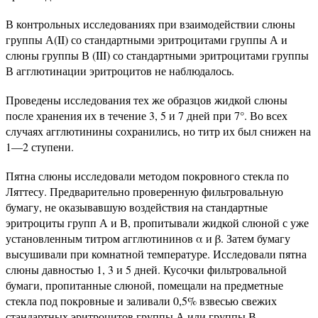
В контрольных исследованиях при взаимодействии слюны
группы А(II) со стандартными эритроцитами группы А и
слюны группы В (III) со стандартными эритроцитами группы
В агглютинации эритроцитов не наблюдалось.
Проведены исследования тех же образцов жидкой слюны
после хранения их в течение 3, 5 и 7 дней при 7°. Во всех
случаях агглютинины сохранились, но титр их был снижен на
1—2 ступени.
Пятна слюны исследовали методом покровного стекла по
Ляттесу. Предварительно проверенную фильтровальную
бумагу, не оказывавшую воздействия на стандартные
эритроциты групп А и В, пропитывали жидкой слюной с уже
установленным титром агглютининов α и β. Затем бумагу
высушивали при комнатной температуре. Исследовали пятна
слюны давностью 1, 3 и 5 дней. Кусочки фильтровальной
бумаги, пропитанные слюной, помещали на предметные
стекла под покровные и заливали 0,5% взвесью свежих
стандартных эритроцитов группы А или группы В.