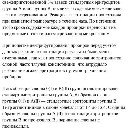
свежеприготовленной 3% взвеси стандартных эритроцитов
группы А или группы В, после чего содержимое смешивали
легким встряхиванием. Реакция агглютинации происходила
при комнатной температуре в течение часа. По истечении
этого срока содержимое каждой пробирки переносили на
предметные стекла и рассматривали под микроскопом.
При попытке центрифугирования пробирок перед учетом
данных реакции агглютинации результаты были менее
отчетливыми, так как происходило связывание эритроцитов
слюной, часто тягучей консистенции, что затрудняло
разбивание осадка эритроцитов путем встряхивания
пробирок.
Пять образцов слюны 0(1) и В(III) групп агглютинировали
стандартные эритроциты группы А, 6 образцов слюны
группы 0(1) и А(II) — стандартные эритроциты группы В.
Титр агглютининов в слюне колебался от 1:4 до 1:64. С одним
образцом слюны группы А (II) агглютинации эритроцитов
группы В не произошло. Выпаривание слюны не
производили.