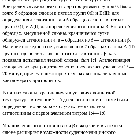
Контролем служила реакция с эритроцитами группы 0. Было
взято 5 образцов слюны в пятнах групп 0(I) и В(III) для
определения агглютинина а и 6 образцов слюны в пятнах
групп 0 (I) и А(II) для определения агглютинина β. Во всех 5
образцах, высушенной слюны, хранившейся сутки,
обнаружен агглютинин а, в 4 образцах из 6 — агглютинин β.
Наличие последнего не установлено в 2 образцах слюны А (II)
группы, где первоначальный титр агглютинина β, как
показали испытания жидкой слюны, был 1:4. Агглютинация
стандартных эритроцитов хорошо проявлялась уже через 15—
20 минут, причем в некоторых случаях возникали крупные
конгломераты эритроцитов.
В пятнах слюны, хранившихся в условиях комнатной
температуры в течение 3—5 дней, агглютинины тоже были
определены, но не во всех случаях: не выявлены
агглютинины с первоначальным титром 1:4—1:8.
Установление агглютининов α и β в жидкой и высохшей
слюне расширяет возможности судебномедицинского