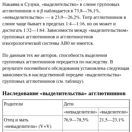
Накаяма и Сузуки, «выделительство» в слюне групповых
агглютининов α и β наблюдается в 73,8—76,1%,
«невыделительство» — в 23,9—26,2%. Титр агглютининов в
слюне чаще бывает в пределах 1:4—1:16, но он может и
достигать 1:32—1:64. Зависимости между «выделительством»
групповых агглютининов и агглютиногенов
изосерологической системы АВ0 не имеется.
По данным тех же авторов, способность выделения
групповых агглютининов передается по наследству. В
результате посемейного обследования установлена следующая
зависимость в наследственной передаче «выделительства»
групповых агглютининов (см. таблицу).
Наследование «выделительства» агглютининов
Родители
Дети
«невыделители»
«выделители»
Отец и мать
76,9—78,5%
21,5—23,1%
«невыделители» (V+V)