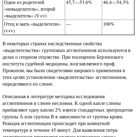
Один из родителей
45,7—53,6%
46,4—54,3%
«невыделитель», второй
«выделитель» (V+v)
Отец и мать «выделители»
—
100%
(v+v)
В некоторых странах наследственные свойства
«выделительства» групповых агглютининов используются в
делах о спорном отцовстве. При посещении Берлинского
института судебной медицины, возглавляемого проф.
Прокопом, мы были свидетелями широкого применения в
этих целях установления «выделительства» агглютининов,
определямого по слюне.
Описанная в литературе методика исследования
агглютининов в слюне несложна. К одной капле слюны
прибавляют одну каплю 2% взвеси стандартных эритроцитов
группы А или группы В в зависимости от группы крови.
Реакция агглютинации происходит при комнатной
температуре в течение 45 минут. Для выявления титра
агглютининов применяют кратное разведение слюны