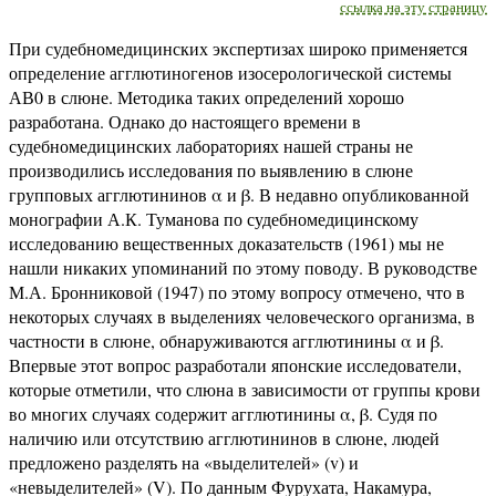
ссылка на эту страницу
При судебномедицинских экспертизах широко применяется
определение агглютиногенов изосерологической системы
АВ0 в слюне. Методика таких определений хорошо
разработана. Однако до настоящего времени в
судебномедицинских лабораториях нашей страны не
производились исследования по выявлению в слюне
групповых агглютининов α и β. В недавно опубликованной
монографии А.К. Туманова по судебномедицинскому
исследованию вещественных доказательств (1961) мы не
нашли никаких упоминаний по этому поводу. В руководстве
М.А. Бронниковой (1947) по этому вопросу отмечено, что в
некоторых случаях в выделениях человеческого организма, в
частности в слюне, обнаруживаются агглютинины α и β.
Впервые этот вопрос разработали японские исследователи,
которые отметили, что слюна в зависимости от группы крови
во многих случаях содержит агглютинины α, β. Судя по
наличию или отсутствию агглютининов в слюне, людей
предложено разделять на «выделителей» (v) и
«невыделителей» (V). По данным Фурухата, Накамура,