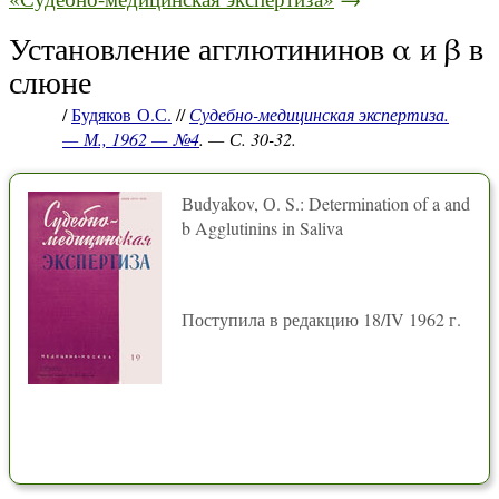
Установление агглютининов α и β в
слюне
/
Будяков О.С.
//
Судебно-медицинская экспертиза.
— М., 1962 — №4
. — С. 30-32.
Вudуakоv, О. S.: Determination of a and
b Agglutinins in Saliva
Поступила в редакцию 18/IV 1962 г.