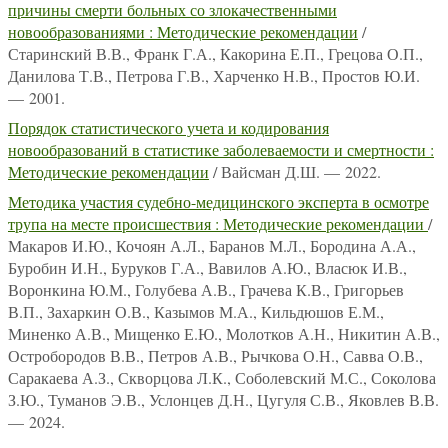
причины смерти больных со злокачественными
новообразованиями : Методические рекомендации
/
Старинский В.В., Франк Г.А., Какорина Е.П., Грецова О.П.,
Данилова Т.В., Петрова Г.В., Харченко Н.В., Простов Ю.И.
— 2001.
Порядок статистического учета и кодирования
новообразований в статистике заболеваемости и смертности :
Методические рекомендации
/ Вайсман Д.Ш. — 2022.
Методика участия судебно-медицинского эксперта в осмотре
трупа на месте происшествия : Методические рекомендации
/
Макаров И.Ю., Кочоян А.Л., Баранов М.Л., Бородина А.А.,
Буробин И.Н., Буруков Г.А., Вавилов А.Ю., Власюк И.В.,
Воронкина Ю.М., Голубева А.В., Грачева К.В., Григорьев
В.П., Захаркин О.В., Казымов М.А., Кильдюшов Е.М.,
Миненко А.В., Мищенко Е.Ю., Молотков А.Н., Никитин А.В.,
Остробородов В.В., Петров А.В., Рычкова О.Н., Савва О.В.,
Саракаева А.З., Скворцова Л.К., Соболевский М.С., Соколова
З.Ю., Туманов Э.В., Услонцев Д.Н., Цугуля С.В., Яковлев В.В.
— 2024.