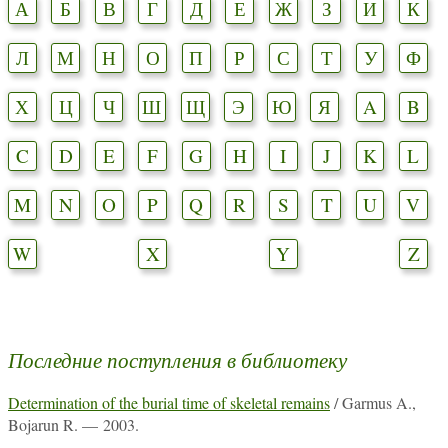
А
Б
В
Г
Д
Е
Ж
З
И
К
Л
М
Н
О
П
Р
С
Т
У
Ф
Х
Ц
Ч
Ш
Щ
Э
Ю
Я
A
B
C
D
E
F
G
H
I
J
K
L
M
N
O
P
Q
R
S
T
U
V
W
X
Y
Z
Последние поступления в библиотеку
Determination of the burial time of skeletal remains
/ Garmus A.,
Bojarun R. — 2003.