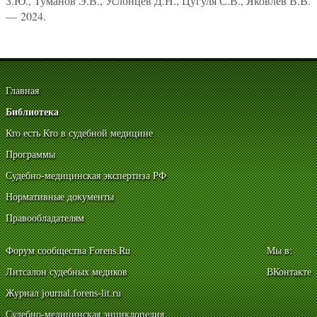
З.Ю., Туманов Э.В., Услонцев Д.Н., Цугуля С.В., Яковлев В.В.
— 2024.
Главная
Библиотека
Кто есть Кто в судебной медицине
Программы
Судебно-медицинская экспертиза РФ
Нормативные документы
Правообладателям
Форум сообщества Forens.Ru
Мы в:
Литсалон судебных медиков
ВКонтакте
Журнал journal.forens-lit.ru
Судебно-медицинская энциклопедия