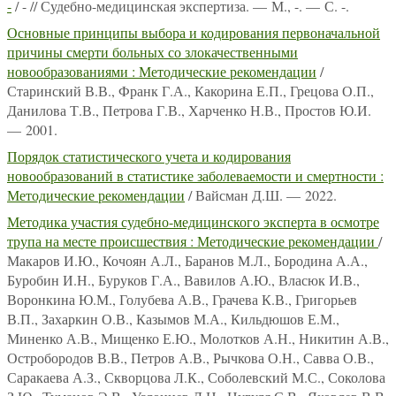
-
/ - // Судебно-медицинская экспертиза. — М., -. — С. -.
Основные принципы выбора и кодирования первоначальной
причины смерти больных со злокачественными
новообразованиями : Методические рекомендации
/
Старинский В.В., Франк Г.А., Какорина Е.П., Грецова О.П.,
Данилова Т.В., Петрова Г.В., Харченко Н.В., Простов Ю.И.
— 2001.
Порядок статистического учета и кодирования
новообразований в статистике заболеваемости и смертности :
Методические рекомендации
/ Вайсман Д.Ш. — 2022.
Методика участия судебно-медицинского эксперта в осмотре
трупа на месте происшествия : Методические рекомендации
/
Макаров И.Ю., Кочоян А.Л., Баранов М.Л., Бородина А.А.,
Буробин И.Н., Буруков Г.А., Вавилов А.Ю., Власюк И.В.,
Воронкина Ю.М., Голубева А.В., Грачева К.В., Григорьев
В.П., Захаркин О.В., Казымов М.А., Кильдюшов Е.М.,
Миненко А.В., Мищенко Е.Ю., Молотков А.Н., Никитин А.В.,
Остробородов В.В., Петров А.В., Рычкова О.Н., Савва О.В.,
Саракаева А.З., Скворцова Л.К., Соболевский М.С., Соколова