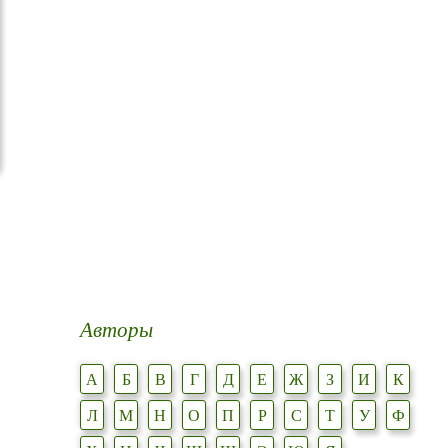
Авторы
А
Б
В
Г
Д
Е
Ж
З
И
К
Л
М
Н
О
П
Р
С
Т
У
Ф