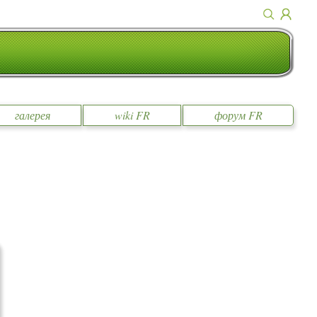
галерея
wiki FR
форум FR