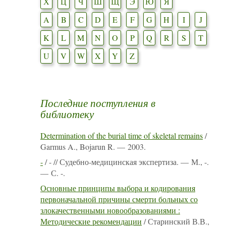
Х
Ц
Ч
Ш
Щ
Э
Ю
Я
A
B
C
D
E
F
G
H
I
J
K
L
M
N
O
P
Q
R
S
T
U
V
W
X
Y
Z
Последние поступления в
библиотеку
Determination of the burial time of skeletal remains
/
Garmus A., Bojarun R. — 2003.
-
/ - // Судебно-медицинская экспертиза. — М., -.
— С. -.
Основные принципы выбора и кодирования
первоначальной причины смерти больных со
злокачественными новообразованиями :
Методические рекомендации
/ Старинский В.В.,