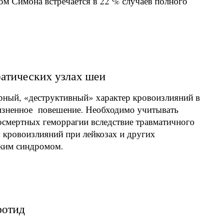
 Симона встречается в 22 % случаев полного
атических узлах шеи
рный, «деструктивный» характер кровоизлияний в
изненное повешение. Необходимо учитывать
смертных геморрагии вследствие травматичного
 кровоизлияний при лейкозах и других
ким синдромом.
ротид