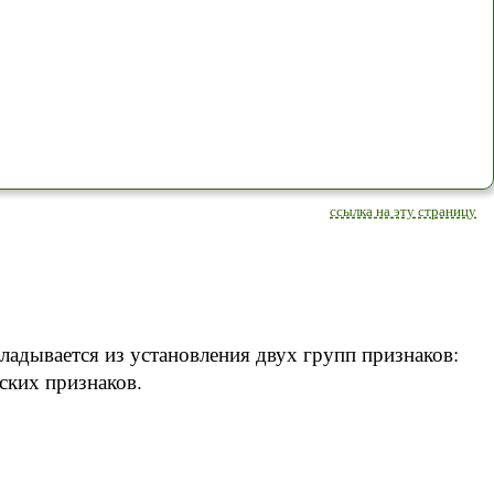
ссылка на эту страницу
адывается из установления двух групп признаков:
ских признаков.