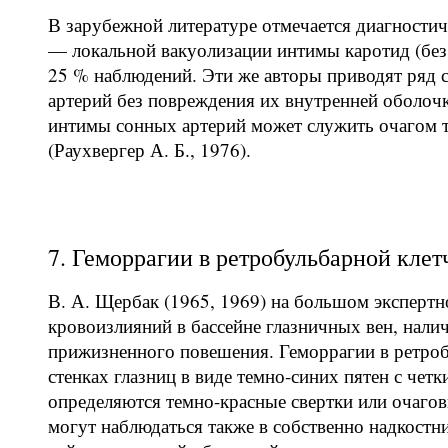
В зарубежной литературе отмечается диагности
— локальной вакуолизации интимы каротид (без ра
25 % наблюдений. Эти же авторы приводят ряд 
артерий без повреждения их внутренней оболоч
интимы сонных артерий может служить очагом 
(Раухвергер А. Б., 1976).
7. Геморрагии в ретробульбарной клет
В. А. Щербак (1965, 1969) на большом эксперт
кровоизлияний в бассейне глазничных вен, нали
прижизненного повешения. Геморрагии в ретроб
стенках глазниц в виде темно-синих пятен с чет
определяются темно-красные свертки или очаго
могут наблюдаться также в собственно надкостн