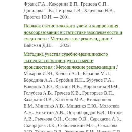
Франк Г.А., Какорина Е.П., Грецова О.П.,
Данилова Т.В., Петрова Г.В., Харченко Н.В.,
Простов Ю.И. — 2001.
Порядок статистического учета и кодирования
новообразований в статистике заболеваемости и
смертности : Методические рекомендации
/
Вайсман Д.Ш. — 2022.
Методика участия судебно-медицинского
эксперта в осмотре трупа на месте
происшествия : Методические рекомендации
/
Макаров И.Ю., Кочоян А.Л., Баранов М.Л.,
Бородина А.А., Буробин И.Н., Буруков Г.А.,
Вавилов А.Ю., Власюк И.В., Воронкина Ю.М.,
Голубева А.В., Грачева К.В., Григорьев В.П.,
Захаркин О.В., Казымов М.А., Кильдюшов
Е.М., Миненко А.В., Мищенко Е.Ю., Молотков
А.Н., Никитин А.В., Остробородов В.В., Петров
А.В., Рычкова О.Н., Савва О.В., Саракаева А.З.,
Скворцова Л.К., Соболевский М.С., Соколова
З.Ю., Туманов Э.В., Услонцев Д.Н., Цугуля С.В.,