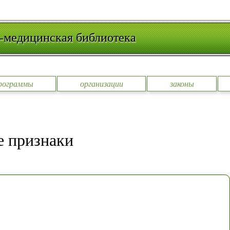
-медицинская библиотека
рограммы
организации
законы
е признаки