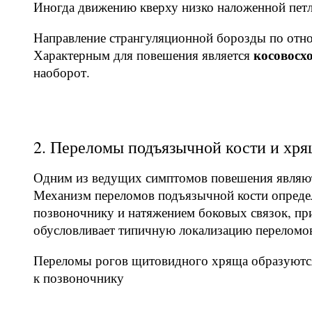
Иногда движению кверху низко наложенной петл
Направление странгуляционной борозды по отн
косовосх
Характерным для повешения является
наоборот.
2. Переломы подъязычной кости и хря
Одним из ведущих симптомов повешения являют
Механизм переломов подъязычной кости опреде
позвоночнику и натяжением боковых связок, пр
обусловливает типичную локализацию переломов
Переломы рогов щитовидного хряща образуются 
к позвоночнику