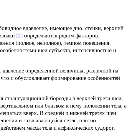
овидное вдавление, имеющее дно, стенки, верхний
ризнаки
[2]
определяются рядом факторов:
исения (полное, неполное), темпом повешения,
, особенностями шеи субъекта, интенсивностью и
т давление определенной величины, различной на
что и обусловливает формирование особенностей
я странгуляционной борозды в верхней трети шеи,
вертикальном или близком к нему положении тела, а
мещаться вверх. В средней и нижней третях шеи
ешении и затягивающейся петле, плотно
ействием массы тела и асфиксических судорог.