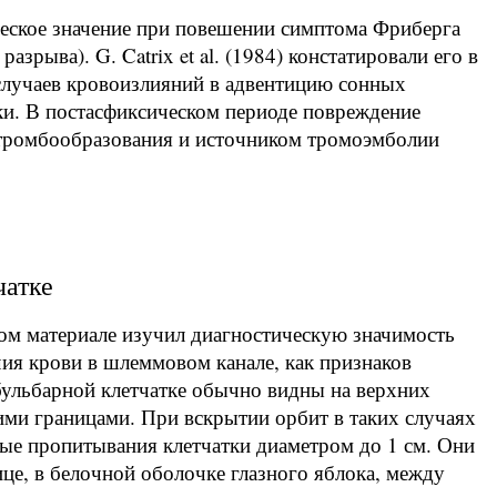
ческое значение при повешении симптома Фриберга
зрыва). G. Catrix et al. (1984) констатировали его в
случаев кровоизлияний в адвентицию сонных
ки. В постасфиксическом периоде повреждение
тромбообразования и источником тромоэмболии
чатке
ном материале изучил диагностическую значимость
чия крови в шлеммовом канале, как признаков
ульбарной клетчатке обычно видны на верхних
кими границами. При вскрытии орбит в таких случаях
вые пропитывания клетчатки диаметром до 1 см. Они
ице, в белочной оболочке глазного яблока, между